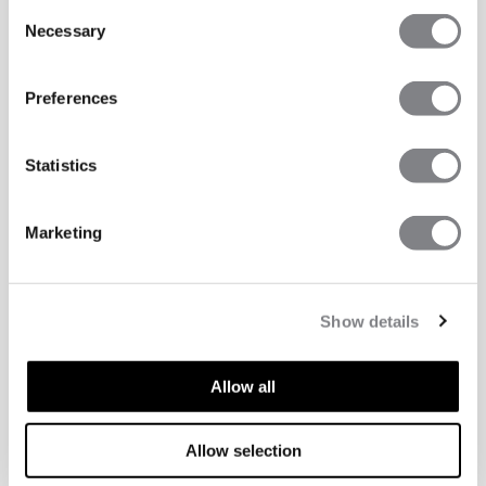
Consent
Necessary
Selection
Preferences
Statistics
Marketing
Show details
Allow all
Allow selection
ASPECTS TECHNIQUES