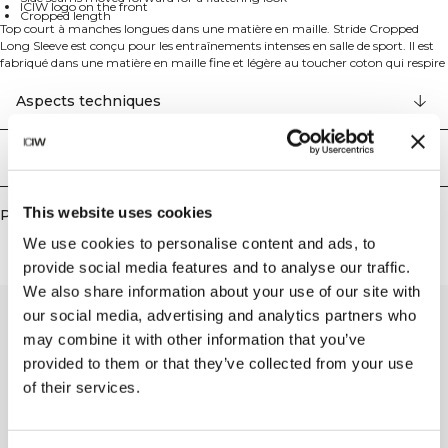
ICIW logo on the front
Cropped length
Top court à manches longues dans une matière en maille. Stride Cropped
Long Sleeve est conçu pour les entraînements intenses en salle de sport. Il est
fabriqué dans une matière en maille fine et légère au toucher coton qui respire
et vous garde au frais. Avec ses manches raglan, ses fentes latérales et son
ourlet festonné, ce haut à manches longues vous permet une liberté de
Aspects techniques
mouvement totale pendant n'importe quel exercice. Les coutures latérales
sont déplacées vers l'avant pour un effet flatteur. Logo ICIW sur le devant. Dos
plus long que le devant. Longueur courte. 81% Polyester Recyclé, 14% Coton,
Livraison & retours
5% elastan.
This website uses cookies
Produits similaires
We use cookies to personalise content and ads, to
provide social media features and to analyse our traffic.
We also share information about your use of our site with
our social media, advertising and analytics partners who
may combine it with other information that you’ve
provided to them or that they’ve collected from your use
of their services.