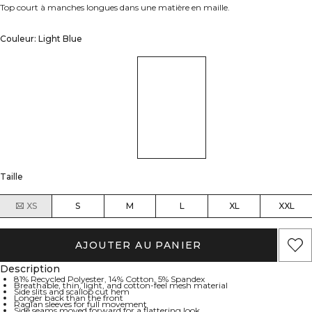
Top court à manches longues dans une matière en maille.
Couleur: Light Blue
Taille
XS
S
M
L
XL
XXL
AJOUTER AU PANIER
Description
81% Recycled Polyester, 14% Cotton, 5% Spandex
Breathable, thin, light, and cotton-feel mesh material
Side slits and scallop cut hem
Longer back than the front
Raglan sleeves for full movement
Side seams moved forward for a flattering look