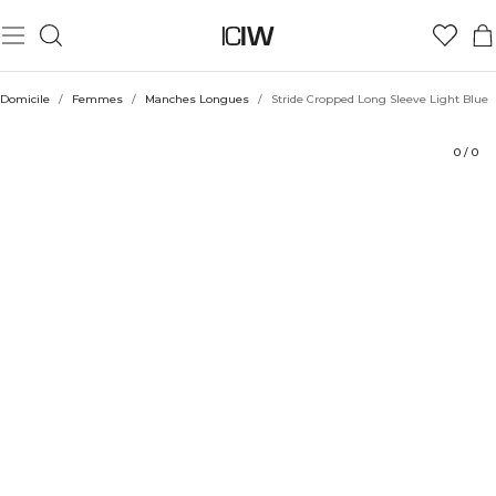
Produit
Aspects techniques
Évaluations
Durabilité
Coiffe avec
Domicile
/
Femmes
/
Manches Longues
/
Stride Cropped Long Sleeve Light Blue
0
/
0