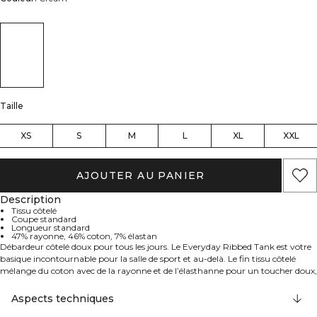
Taille
XS
S
M
L
XL
XXL
AJOUTER AU PANIER
Description
Tissu côtelé
Coupe standard
Longueur standard
47% rayonne, 46% coton, 7% élastan
Débardeur côtelé doux pour tous les jours. Le Everyday Ribbed Tank est votre
basique incontournable pour la salle de sport et au-delà. Le fin tissu côtelé
mélange du coton avec de la rayonne et de l’élasthanne pour un toucher doux,
une bonne respirabilité et une élasticité légère qui conserve sa forme. Conçu
avec une coupe standard et une longueur standard, et fini par un discret logo
Aspects techniques
ICIW, il se superpose facilement ou se porte parfaitement seul. 47% Rayonne,