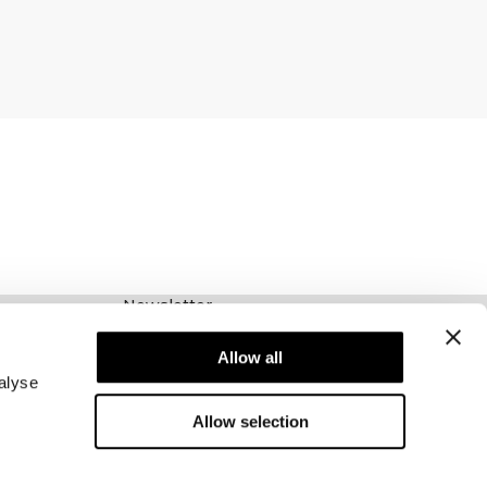
Newsletter
Abonnez-vous à notre newsletter! Recevez des
offres exclusives, nos dernières nouvelles et
Allow all
bien plus encore.
alyse
Allow selection