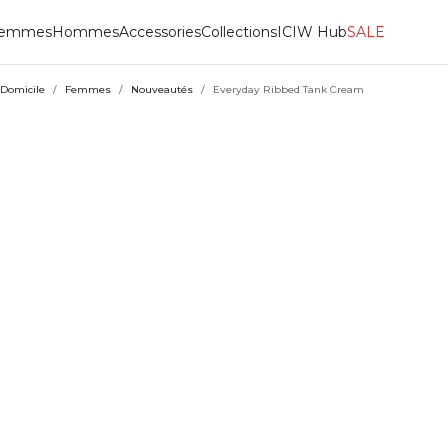
emmes
Hommes
Accessories
Collections
ICIW Hub
SALE
Domicile
/
Femmes
/
Nouveautés
/
Everyday Ribbed Tank Cream