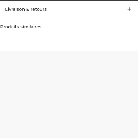
ICIW brodé. 68% Coton, 25% Polyester, 7% Elastan
Livraison & retours
Produits similaires