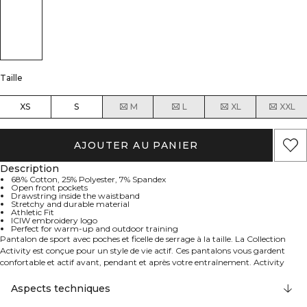
Taille
XS
S
M
L
XL
XXL
AJOUTER AU PANIER
Description
68% Cotton, 25% Polyester, 7% Spandex
Open front pockets
Drawstring inside the waistband
Stretchy and durable material
Athletic Fit
ICIW embroidery logo
Perfect for warm-up and outdoor training
Pantalon de sport avec poches et ficelle de serrage à la taille. La Collection
Activity est conçue pour un style de vie actif. Ces pantalons vous gardent
confortable et actif avant, pendant et après votre entraînement. Activity
deviendra votre nouveau favori dans votre garde-robe. Parfait pendant
l'échauffement et l'entraînement en extérieur. Poches avant ouvertes. Cordon
Aspects techniques
de serrage à l'intérieur de la ceinture. Matériau extensible et durable. Logo