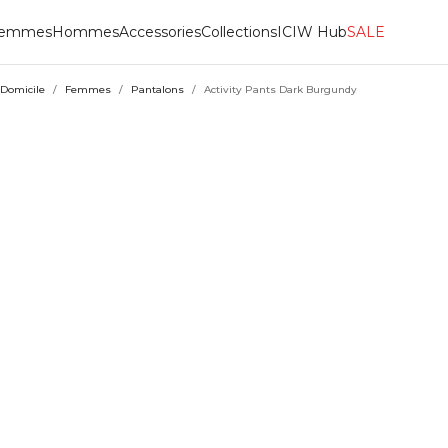
emmes
Hommes
Accessories
Collections
ICIW Hub
SALE
Domicile
/
Femmes
/
Pantalons
/
Activity Pants Dark Burgundy