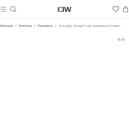
Produit
Évaluations
Durabilité
Coiffe avec
Domicile
/
Femmes
/
Pantalons
/
Everyday Straight Leg Sweatpants Cream
0
/
0