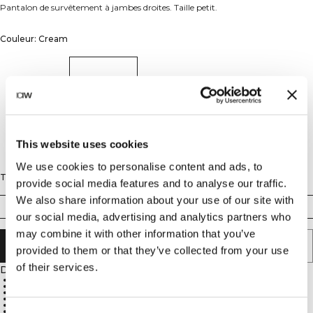
Pantalon de survêtement à jambes droites. Taille petit.
Couleur: Cream
This website uses cookies
We use cookies to personalise content and ads, to
Taille
provide social media features and to analyse our traffic.
We also share information about your use of our site with
XS
S
M
L
XL
XXL
our social media, advertising and analytics partners who
may combine it with other information that you’ve
AJOUTER AU PANIER
provided to them or that they’ve collected from your use
of their services.
Description
70% Cotton, 30% Polyester
ICIW embroidery logo at the front
Open front pockets
Adjustable waist with elastic and cord
Mid waist
Regular fit