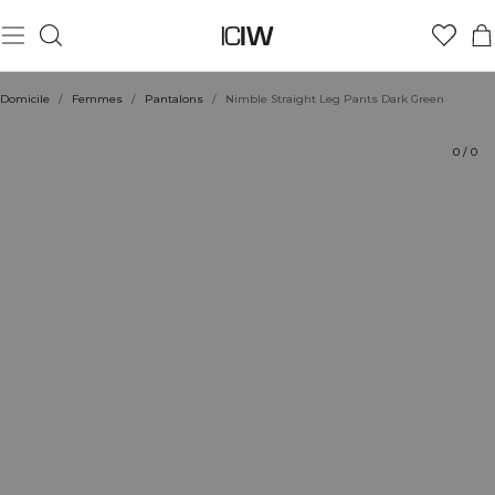
Produit
Aspects techniques
Évaluations
Coiffe avec
Domicile
/
Femmes
/
Pantalons
/
Nimble Straight Leg Pants Dark Green
0
/
0