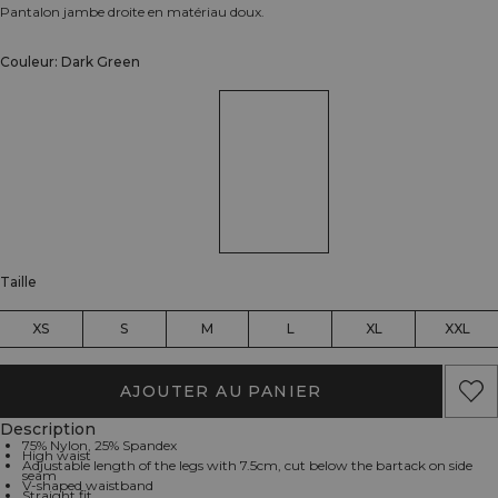
Pantalon jambe droite en matériau doux.
Couleur: Dark Green
Taille
XS
S
M
L
XL
XXL
AJOUTER AU PANIER
Description
75% Nylon, 25% Spandex
High waist
Adjustable length of the legs with 7.5cm, cut below the bartack on side
seam
V-shaped waistband
Straight fit