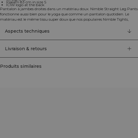
Inseam 83 cm in size S
ICIW logo at the back
Pantalon à jambes droites dans un matériau doux. Nimble Straight Leg Pants
fonctionne aussi bien pour le yoga que comme un pantalon quotidien. Le
matériau est le même tissu super doux que nos populaires Nimble Tights,
mais avec une jambe droite pour un look plus décontracté. Le bord brut au
bas peut être coupé pour vous convenir, il suffit de couper sous les points
Aspects techniques
d'arrêt dans la couture latérale. Forme en V à l'arrière avec logo ICIW discret.
Logo ICIW à l'arrière. Longueur ajustable des jambes avec 7,5 cm, coupez sous
le point d'arrêt sur la couture latérale. Ceinture en forme de V. Taille haute.
Livraison & retours
Coupe droite. Entrejambe 83 cm en taille S. 75% Nylon, 25% Elastan
Produits similaires