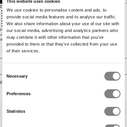
This website uses cookies
Description
We use cookies to personalise content and ads, to
87% Cotton, 13% Nylon
600 GSM heavy ribbed material
ICIW embroidery logo
provide social media features and to analyse our traffic.
Open front pockets
Adjustable waist with elastic and drawcord
We also share information about your use of our site with
Mid waist
Full length
Pantalon de détente en tissu tricoté confortable. Les pantalons Soft Knit sont
our social media, advertising and analytics partners who
votre nouveau meilleur ami sur le canapé après l'entraînement. Le mélange
may combine it with other information that you’ve
de coton est lourd et doux pour un confort optimal. Le pantalon a une coupe
provided to them or that they’ve collected from your use
droite avec une taille à cordon et des poches avant ouvertes. Nous
recommandons que le vêtement soit rangé plié et à l'horizontale pour
Aspects techniques
of their services.
conserver sa forme. 87% Coton, 13% Nylon.
Livraison & retours
Consent
Necessary
Selection
Produits similaires
Preferences
Statistics