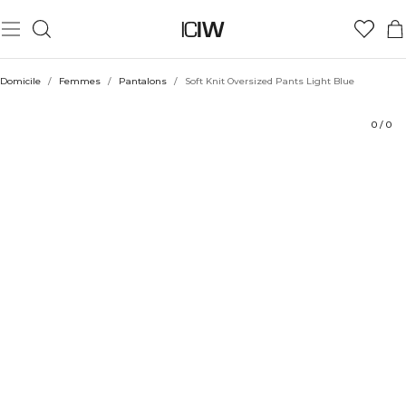
Produit
Aspects techniques
Évaluations
Coiffe avec
Domicile
/
Femmes
/
Pantalons
/
Soft Knit Oversized Pants Light Blue
0
/
0