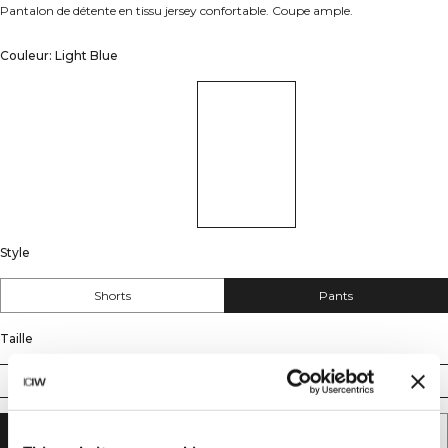
Pantalon de détente en tissu jersey confortable. Coupe ample.
Couleur: Light Blue
Style
Shorts
Pants
Taille
XS
S
M
L
XL
XXL
AJOUTER AU PANIER