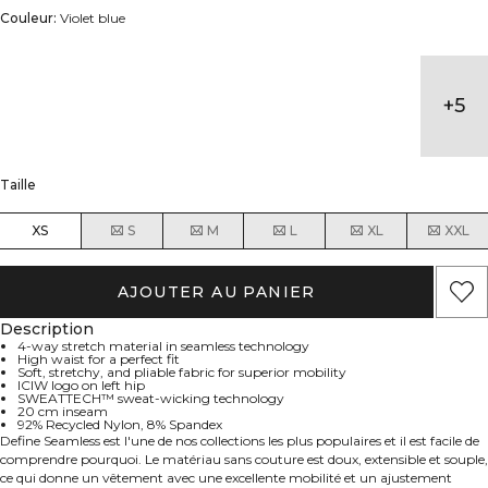
Couleur:
Violet blue
+
5
Taille
XS
S
M
L
XL
XXL
AJOUTER AU PANIER
Description
4-way stretch material in seamless technology
High waist for a perfect fit
Soft, stretchy, and pliable fabric for superior mobility
ICIW logo on left hip
SWEATTECH™ sweat-wicking technology
20 cm inseam
92% Recycled Nylon, 8% Spandex
Define Seamless est l'une de nos collections les plus populaires et il est facile de
comprendre pourquoi. Le matériau sans couture est doux, extensible et souple,
ce qui donne un vêtement avec une excellente mobilité et un ajustement