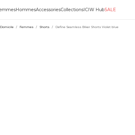
emmes
Hommes
Accessories
Collections
ICIW Hub
SALE
Domicile
/
Femmes
/
Shorts
/
Define Seamless Biker Shorts Violet blue