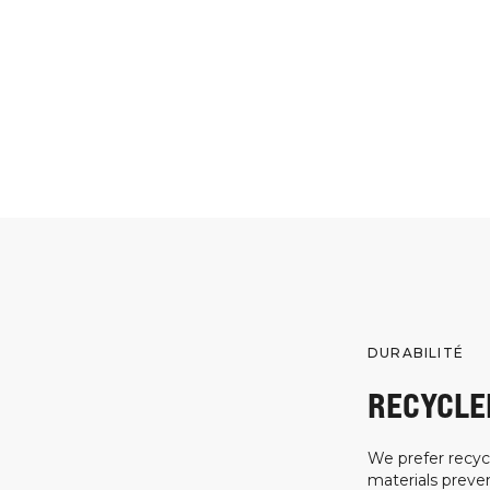
DURABILITÉ
RECYCLE
We prefer recycl
materials preven