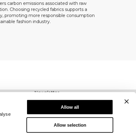
ers carbon emissions associated with raw
ion. Choosing recycled fabrics supports a
my, promoting more responsible consumption
inable fashion industry.
Newsletter
Abonnez-vous à notre newsletter! Recevez des
offres exclusives, nos dernières nouvelles et
Allow all
bien plus encore.
alyse
Allow selection