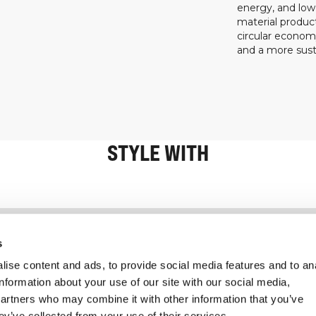
energy, and low
material product
circular econo
and a more susta
STYLE WITH
Information
Service client
s
ise content and ads, to provide social media features and to an
information about your use of our site with our social media,
partners who may combine it with other information that you’ve
ey’ve collected from your use of their services.