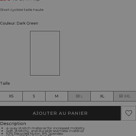
Short cycliste taille haute.
Couleur: Dark Green
Taille
XS
S
M
L
XL
XXL
AJOUTER AU PANIER
Description
4-way stretch material for increased mobility
Soft, stretchy, and durable seamless material
92% Recycled Nylon, 8% Spandex