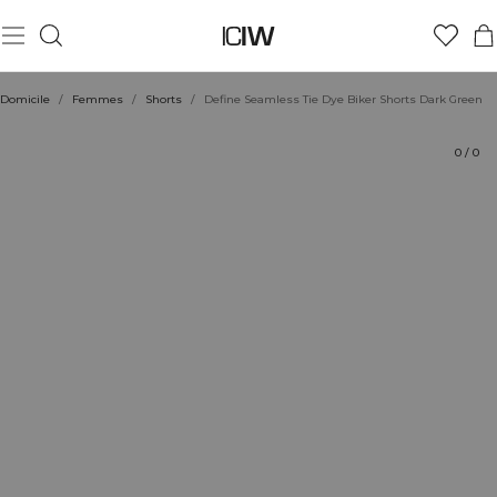
Produit
Aspects techniques
Évaluations
Durabilité
Coiffe avec
Domicile
/
Femmes
/
Shorts
/
Define Seamless Tie Dye Biker Shorts Dark Green
0
/
0