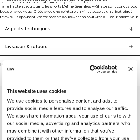
Fabriqué avec des matériaux recyclés durables
Taille haute et sculptant, les shorts Define Seamless V-Shape sont conçus pour
bouger avec vous. Créés avec une ceinture en V flatteuse et un tricot piqué
texturé, ils épousent vos formes en douceur sans coutures qui pourraient vous
gêner ou s'enfoncer dans la peau. La coupe ajustée reste en place pendant
chaque répétition, étirement ou pas, tandis que le tissu extensible dans quatre
Aspects techniques
directions offre une liberté de mouvement totale. Fabriqués à partir de 92%
polyamide recyclé et 8% élastane.
Livraison & retours
Produits similaires
This website uses cookies
We use cookies to personalise content and ads, to
provide social media features and to analyse our traffic.
We also share information about your use of our site with
our social media, advertising and analytics partners who
may combine it with other information that you’ve
provided to them or that they’ve collected from your use