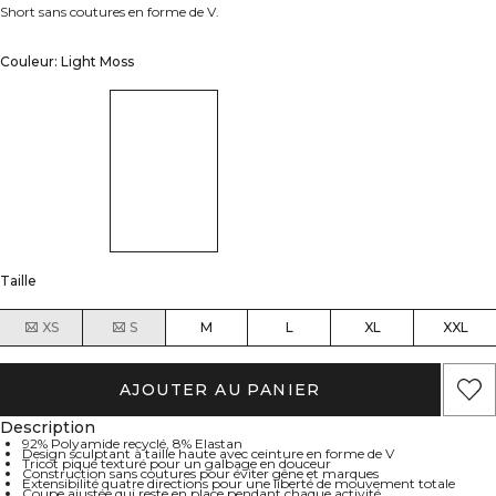
Short sans coutures en forme de V.
Couleur: Light Moss
Taille
XS
S
M
L
XL
XXL
AJOUTER AU PANIER
Description
92% Polyamide recyclé, 8% Elastan
Design sculptant à taille haute avec ceinture en forme de V
Tricot piqué texturé pour un galbage en douceur
Construction sans coutures pour éviter gêne et marques
Extensibilité quatre directions pour une liberté de mouvement totale
Coupe ajustée qui reste en place pendant chaque activité