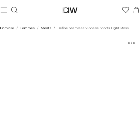
Produit
Aspects techniques
Évaluations
Durabilité
Coiffe avec
Domicile
/
Femmes
/
Shorts
/
Define Seamless V-Shape Shorts Light Moss
0
/
0