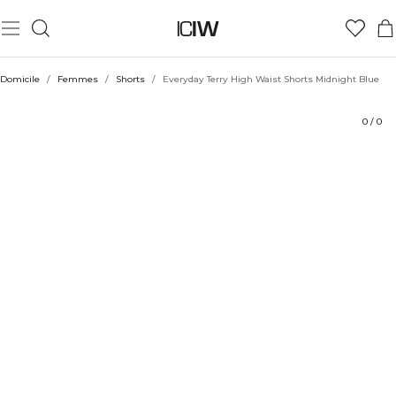
Produit
Aspects techniques
Évaluations
Coiffe avec
Domicile
/
Femmes
/
Shorts
/
Everyday Terry High Waist Shorts Midnight Blue
0
/
0