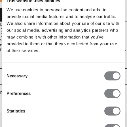
This website uses cookies
Few in stock
We use cookies to personalise content and ads, to
AJOUTER AU PANIER
provide social media features and to analyse our traffic.
We also share information about your use of our site with
Description
Taille haute
our social media, advertising and analytics partners who
French Terry
Cordon réglable
Poches mains
may combine it with other information that you’ve
Short taille haute en French Terry pour un confort quotidien. Le short taille
provided to them or that they’ve collected from your use
haute en French Terry Everyday est votre essentiel décontracté pour
l’échauffement, les jours de repos et tout le reste. Le tissu French Terry doux est
of their services.
respirant et agréable sur la peau, tandis que la coupe standard offre de
l’aisance pour bouger. Une taille élastiquée avec cordon de serrage réglable
Aspects techniques
permet d’ajuster la tenue, et des poches pour les mains gardent vos essentiels à
portée. Fini avec un logo ICIW sur le devant. 54% coton, 46% polyester.
Consent
Necessary
Livraison & retours
Selection
Produits similaires
Preferences
Statistics