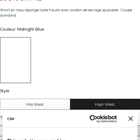
Short en tissu éponge taille haute avec cordon de serrage ajustable. Coupe
standard.
Couleur: Midnight Blue
Style
Mid Waist
High Waist
Taille
XS
S
M
L
XL
XXL