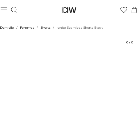
Produit
Aspects techniques
Évaluations
Coiffe avec
Domicile
/
Femmes
/
Shorts
/
Ignite Seamless Shorts Black
0
/
0