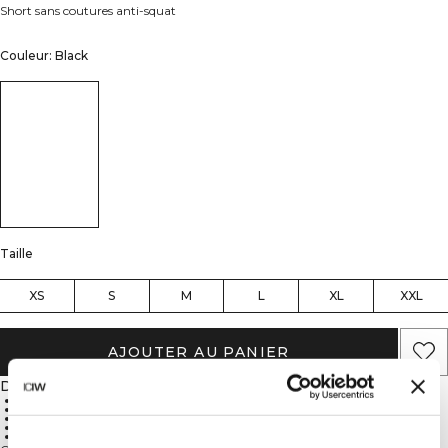
Short sans coutures anti-squat
Couleur: Black
Taille
XS
S
M
L
XL
XXL
AJOUTER AU PANIER
Description
Anti-squat
Sans coutures
Taille haute
SWEATTECH™
88% polyamide, 12% Lycra