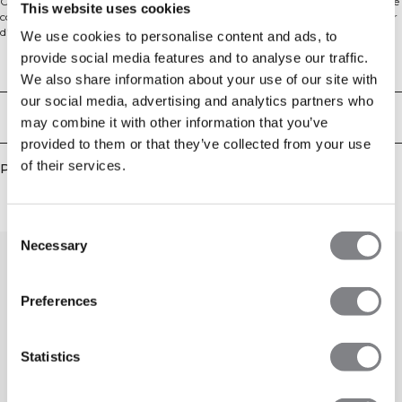
Conçu pour la performance et le confort, le short sans couture Ignite offre une
This website uses cookies
coupe sculptante à taille haute avec un design sans couture. Fabriqué à partir
d'un mélange de 88% polyamide et 12% Lycra, il dispose d'une extensibilité
We use cookies to personalise content and ads, to
quadridirectionnelle et du tissu SWEATTECH™ pour vous garder au frais et au
provide social media features and to analyse our traffic.
sec. Totalement résistant aux squats et parfaitement ajusté, ce short est idéal
Aspects techniques
pour toutes vos séances d'entraînement. 88% polyamide, 12% elastan.
We also share information about your use of our site with
our social media, advertising and analytics partners who
Livraison & retours
may combine it with other information that you’ve
provided to them or that they’ve collected from your use
of their services.
Produits similaires
Consent
Necessary
Selection
Preferences
Statistics