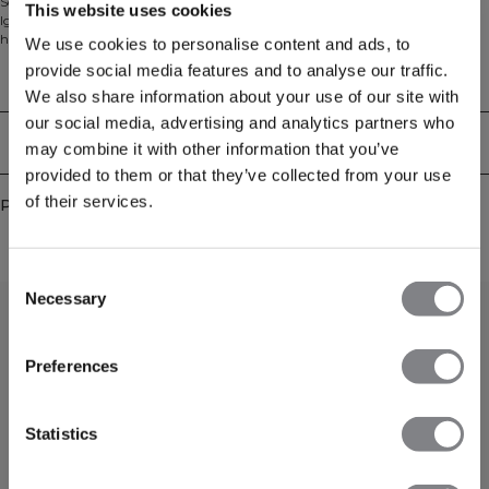
Sculptez, bougez et performez dans le short sans coutures à ceinture en V
This website uses cookies
Ignite. Conçu avec une ceinture avant en V flatteuse, ce short sans coutures
haute performance offre un ajustement serré et maintenu qui reste en place.
We use cookies to personalise content and ads, to
Fabriqué à partir d'un tissu respirant qui dispose d'une extensibilité dans
provide social media features and to analyse our traffic.
quatre directions et du tissu SWEATTECH™ pour vous garder au frais et au
Aspects techniques
sec. 88% polyamide, 12% elastan.
We also share information about your use of our site with
our social media, advertising and analytics partners who
Livraison & retours
may combine it with other information that you’ve
provided to them or that they’ve collected from your use
of their services.
Produits similaires
Consent
Necessary
Selection
Preferences
Statistics