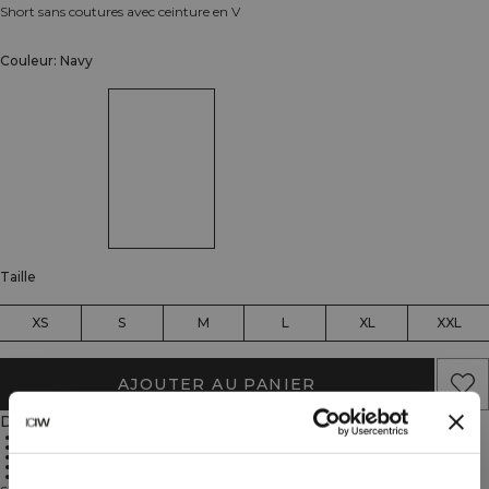
Short sans coutures avec ceinture en V
Couleur: Navy
Taille
XS
S
M
L
XL
XXL
AJOUTER AU PANIER
Description
SWEATTECH™
88% polyamide, 12% Lycra
Ceinture en V
Anti-transparence
Sans coutures