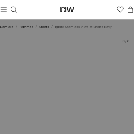
Produit
Aspects techniques
Évaluations
Coiffe avec
Domicile
/
Femmes
/
Shorts
/
Ignite Seamless V-waist Shorts Navy
0
/
0