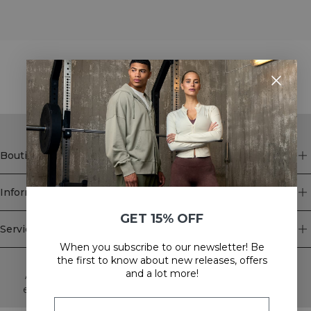
STYLE WITH
Boutique
Information
GET 15% OFF
Service client
When you subscribe to our newsletter! Be
Newsletter
the first to know about new releases, offers
and a lot more!
Abonnez-vous à notre newsletter! Recevez des offres
exclusives, nos dernières nouvelles et bien plus encore.