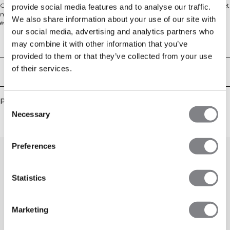
Conçu pour tous types d'entraînements comme le Yoga, la marche sportive et
provide social media features and to analyse our traffic.
même la détente sur canapé. En raison de la nature douce du tissu, veuillez
We also share information about your use of our site with
éviter les objets pointus, le velcro et les haltères. Fabriqué avec notre tissu le
our social media, advertising and analytics partners who
plus doux à ce jour ! Ces shorts offrent une liberté de mouvement à 360° avec
le logo ICIW et sont disponibles en plusieurs couleurs. Ils présentent une taille
Aspects techniques
may combine it with other information that you’ve
haute avec un entrejambe de 20 cm pour une couverture et un confort
provided to them or that they’ve collected from your use
optimaux. 75% Nylon, 25% Elastan.
of their services.
Livraison & retours
Produits similaires
Consent
Necessary
Selection
Preferences
Statistics
Marketing