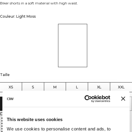
Biker shorts in a soft material with high waist.
Couleur: Light Moss
Taille
XS
S
M
L
XL
XXL
AJOUTER AU PANIER
Description
360° movement
This website uses cookies
ICIW logo
Available in several colors
High waist
We use cookies to personalise content and ads, to
20 cm inseam
75% Nylon, 25% Spandex