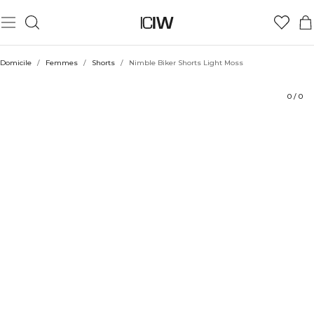
Produit
Aspects techniques
Évaluations
Coiffe avec
Domicile
/
Femmes
/
Shorts
/
Nimble Biker Shorts Light Moss
0
/
0