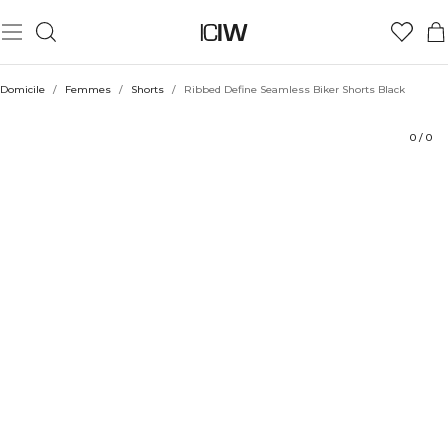
Produit
Aspects techniques
Évaluations
Coiffe avec
Domicile
/
Femmes
/
Shorts
/
Ribbed Define Seamless Biker Shorts Black
0
/
0