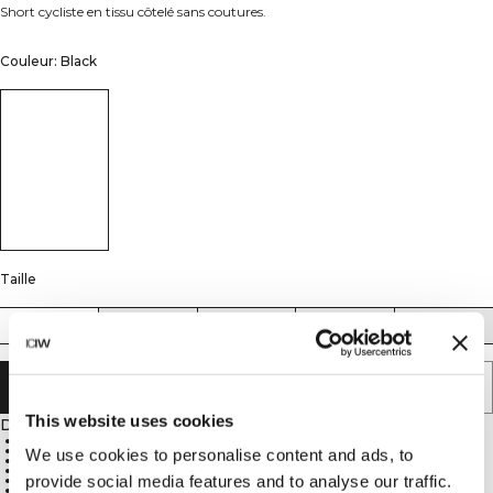
Short cycliste en tissu côtelé sans coutures.
Couleur: Black
Taille
XS
S
M
L
XL
AJOUTER AU PANIER
This website uses cookies
Description
4-way stretch material for increased mobility
Soft, stretchy, and pliable seamless fabric
We use cookies to personalise content and ads, to
SWEATTECH™ for added performance
High waist design for a perfect fit
provide social media features and to analyse our traffic.
20 cm inseam
92% Nylon, 8% Spandex