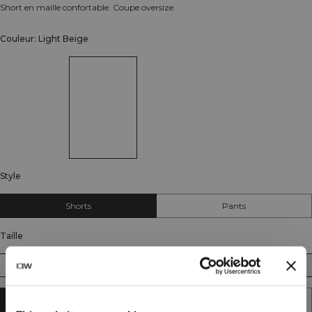
Short en maille confortable. Coupe oversize.
Couleur: Light Beige
Style
Shorts
Pants
Taille
XS
S
M
L
XL
XXL
AJOUTER AU PANIER