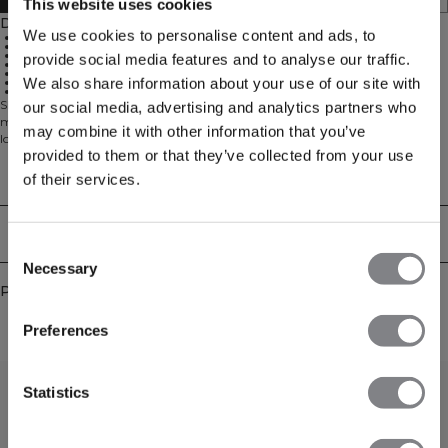
This website uses cookies
Description
We use cookies to personalise content and ads, to
87% Cotton, 13% Nylon
600 GSM heavy ribbed material
ICIW embroidery logo
provide social media features and to analyse our traffic.
Open front pockets
Adjustable waist with elastic and drawcord
We also share information about your use of our site with
Mid waist
8 cm inseam
Short de détente en matière tricotée confortable. Ce short doux sera votre
our social media, advertising and analytics partners who
meilleur ami sur le canapé après l'entraînement. Le mélange de coton est
may combine it with other information that you’ve
lourd et doux pour un confort ultime. Le short a une coupe ample avec une
provided to them or that they’ve collected from your use
taille à cordon et des poches avant ouvertes. Nous recommandons de ranger le
vêtement plié à l'horizontale pour qu'il garde sa forme. 87% Coton, 13% Nylon.
Aspects techniques
of their services.
Livraison & retours
Consent
Necessary
Selection
Produits similaires
Preferences
Statistics