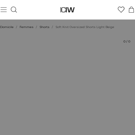
Produit
Aspects techniques
Évaluations
Coiffe avec
Domicile
/
Femmes
/
Shorts
/
Soft Knit Oversized Shorts Light Beige
0
/
0