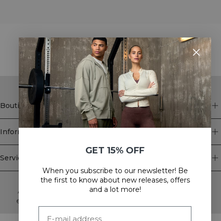
STYLE WITH
Boutique
Information
GET 15% OFF
Service client
When you subscribe to our newsletter! Be
Newsletter
the first to know about new releases, offers
and a lot more!
Abonnez-vous à notre newsletter! Recevez des offres
exclusives, nos dernières nouvelles et bien plus encore.