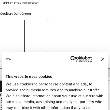
T-shirt en mélange de coton.
Couleur: Dark Green
Taille
XS
S
M
L
XL
XXL
This website uses cookies
We use cookies to personalise content and ads, to
AJOUTER AU PANIER
provide social media features and to analyse our traffic.
Description
We also share information about your use of our site with
50% Cotton, 50% Polyester
Cropped fit
our social media, advertising and analytics partners who
Slits at the sides
Dropped shoulders
ICIW embroidered logo at the back
may combine it with other information that you’ve