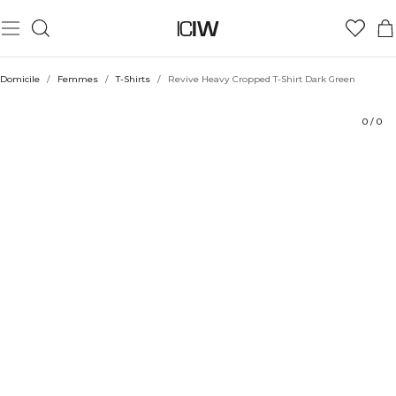
Produit
Aspects techniques
Évaluations
Coiffe avec
Domicile
/
Femmes
/
T-Shirts
/
Revive Heavy Cropped T-Shirt Dark Green
0
/
0