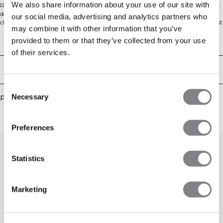
We also share information about your use of our site with
Revive est une collection de vêtements de sport pour les saisons chaudes, avec
des matières en coton qui sont douces et confortables sans vous faire trop
our social media, advertising and analytics partners who
chaud. T-shirt dans un matériau en mélange de coton plus épais. Ce t-shirt est
may combine it with other information that you’ve
fabriqué dans un mélange de coton plus épais qui le rend vraiment
confortable et lui permet de conserver une très belle forme. Le t-shirt est
provided to them or that they’ve collected from your use
Aspects techniques
oversized avec une impression sur la poitrine. Coupe oversized. Impression
of their services.
d'aspect vintage. 50% coton, 50% polyester
Livraison & retours
Consent
Necessary
Produits similaires
Selection
Preferences
Statistics
Marketing