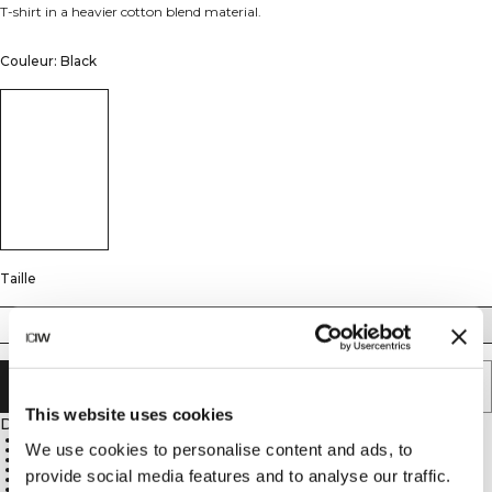
T-shirt in a heavier cotton blend material.
Couleur: Black
Taille
XS
S
M
L
XL
XXL
AJOUTER AU PANIER
This website uses cookies
Description
Oversize fit
We use cookies to personalise content and ads, to
Vintage feel print
50% cotton, 50% polyester
Heavier cotton blend material for a structured shape
provide social media features and to analyse our traffic.
Soft and comfy material without overheating
Part of the Revive sweat set collection, designed for warmer seasons