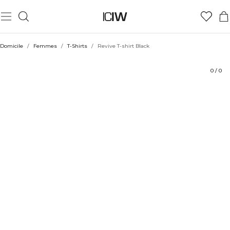
Produit
Aspects techniques
Évaluations
Coiffe avec
Domicile
/
Femmes
/
T-Shirts
/
Revive T-shirt Black
0
/
0