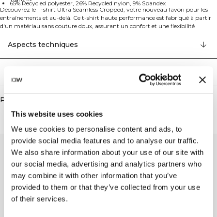
65% Recycled polyester, 26% Recycled nylon, 9% Spandex
Découvrez le T-shirt Ultra Seamless Cropped, votre nouveau favori pour les
entraînements et au-delà. Ce t-shirt haute performance est fabriqué à partir
d'un matériau sans couture doux, assurant un confort et une flexibilité
inégalés. Le design à col haut et le ruban de cou avec le logo ICIW thermocollé
ajoutent une touche élégante et moderne.
Aspects techniques
Conçu avec des points structurés au dos pour une respirabilité optimale, et des
lignes de structure qui accentuent les contours naturels de votre corps, ce t-
shirt court est aussi fonctionnel que stylé.
Livraison & retours
Le logo ICIW réfléchissant sur la poitrine améliore votre look, tandis que la
coupe ajustée offre le soutien dont vous avez besoin pendant n'importe quelle
activité.
Produits similaires
65% Polyester recyclé, 26% Nylon recyclé, 9% Elastan
This website uses cookies
We use cookies to personalise content and ads, to
provide social media features and to analyse our traffic.
We also share information about your use of our site with
our social media, advertising and analytics partners who
may combine it with other information that you’ve
provided to them or that they’ve collected from your use
of their services.