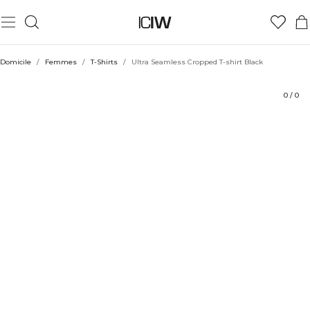
Produit
Aspects techniques
Évaluations
Durabilité
Coiffe avec
Domicile
/
Femmes
/
T-Shirts
/
Ultra Seamless Cropped T-shirt Black
0
/
0