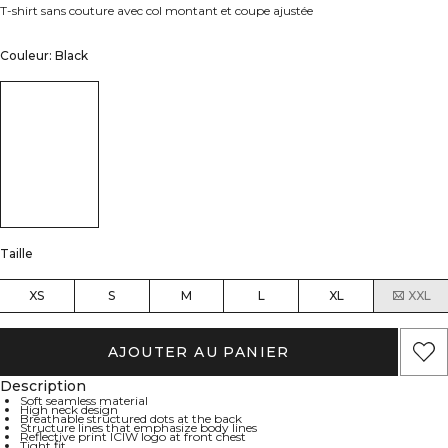
T-shirt sans couture avec col montant et coupe ajustée
Couleur: Black
Taille
XS
S
M
L
XL
XXL
AJOUTER AU PANIER
Description
Soft seamless material
High neck design
Breathable structured dots at the back
Structure lines that emphasize body lines
Reflective print ICIW logo at front chest
Tight fit