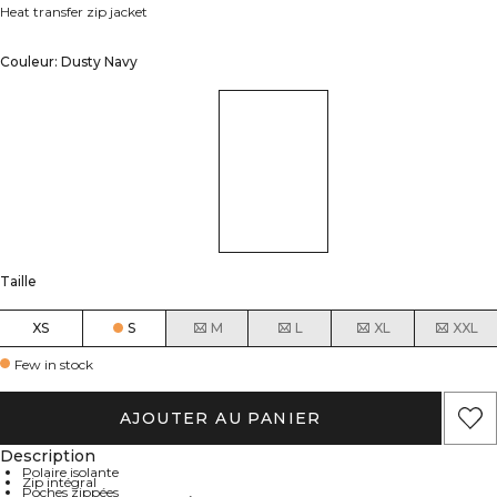
Heat transfer zip jacket
Couleur: Dusty Navy
Taille
XS
S
M
L
XL
XXL
Few in stock
AJOUTER AU PANIER
Description
Polaire isolante
Zip intégral
Poches zippées