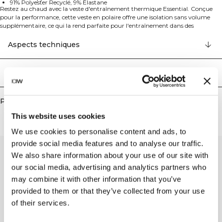
91% Polyester Recyclé, 9% Élastane
Restez au chaud avec la veste d'entraînement thermique Essential. Conçue
pour la performance, cette veste en polaire offre une isolation sans volume
supplémentaire, ce qui la rend parfaite pour l'entraînement dans des
conditions plus fraîches. La coupe athlétique assure un look élégant, tandis que
les poches zippées gardent vos essentiels en sécurité. La fermeture éclair sur
Aspects techniques
toute la longueur et la polaire isolante procurent chaleur et confort pendant
vos séances d'entraînement. 91% Polyester Recyclé, 9% Elastan
Livraison & retours
Produits similaires
This website uses cookies
We use cookies to personalise content and ads, to
provide social media features and to analyse our traffic.
We also share information about your use of our site with
our social media, advertising and analytics partners who
may combine it with other information that you’ve
provided to them or that they’ve collected from your use
of their services.