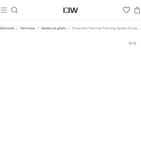
Produit
Aspects techniques
Évaluations
Durabilité
Coiffe avec
Domicile
/
Femmes
/
Vestes et gilets
/
Essential Thermal Training Jacket Dusty Navy
0
/
0