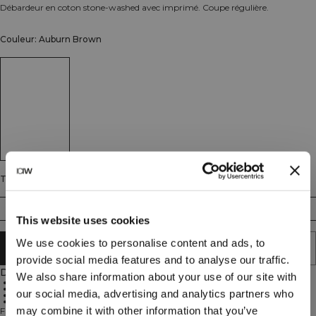
Débardeur en coton stone-washed avec imprimé. Coupe régulière.
Couleur: Auburn Brown
Taille
S
M
L
XL
XXL
This website uses cookies
We use cookies to personalise content and ads, to
AJOUTER AU PANIER
provide social media features and to analyse our traffic.
Description
We also share information about your use of our site with
100% coton
Finition stone-washed
our social media, advertising and analytics partners who
Imprimé signature
Coupe régulière
may combine it with other information that you’ve
Fabriqué à partir de coton doux et léger avec une sensation brossée, le Grit