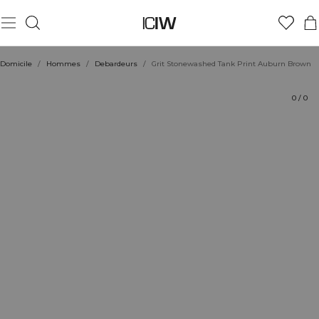
Produit
Aspects techniques
Évaluations
Coiffe avec
Domicile
/
Hommes
/
Debardeurs
/
Grit Stonewashed Tank Print Auburn Brown
0
/
0