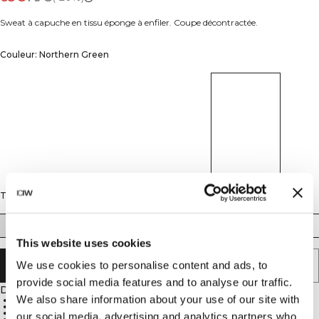
Sweat à capuche en tissu éponge à enfiler. Coupe décontractée.
Couleur: Northern Green
Taille
XS
S
M
L
XL
XXL
This website uses cookies
We use cookies to personalise content and ads, to
AJOUTER AU PANIER
provide social media features and to analyse our traffic.
Description
We also share information about your use of our site with
Tissu éponge
Coupe oversize
À enfiler
our social media, advertising and analytics partners who