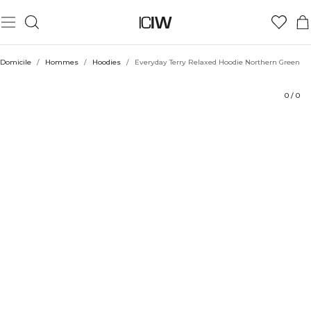
Produit
Aspects techniques
Évaluations
Coiffe avec
Domicile
/
Hommes
/
Hoodies
/
Everyday Terry Relaxed Hoodie Northern Green
0
/
0