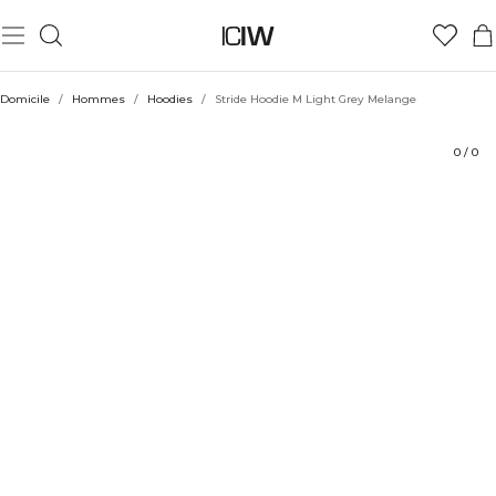
Produit
Aspects techniques
Évaluations
Coiffe avec
Domicile
/
Hommes
/
Hoodies
/
Stride Hoodie M Light Grey Melange
0
/
0