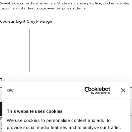
Sweat à capuche d’entraînement Stride en matière plus fine, poches latérales,
capuche ajustable et coupe revisitée, plus moderne.
Couleur: Light Grey Melange
Taille
S
M
L
XL
XXL
AJOUTER AU PANIER
This website uses cookies
Description
We use cookies to personalise content and ads, to
56% coton, 39% elastan, 5% polyester
Évacue l’humidité
provide social media features and to analyse our traffic.
Coupe classique
Capuche ajustable