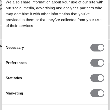
Un t-shirt à manches longues en tissu mesh extensible avec une coupe
We also share information about your use of our site with
standard pour un confort et une flexibilité optimaux. Le tissu mesh maximise
our social media, advertising and analytics partners who
la capacité du t-shirt à évacuer la transpiration pendant votre entraînement
et à vous garder au frais. 52% Polyamide, 42% polyester, 6% elastan
may combine it with other information that you’ve
Aspects techniques
provided to them or that they’ve collected from your use
of their services.
Livraison & retours
Consent
Produits similaires
Necessary
Selection
Preferences
Statistics
Marketing