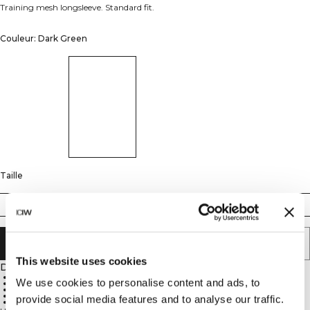
Training mesh longsleeve. Standard fit.
Couleur: Dark Green
Taille
S
M
L
XL
XXL
AJOUTER AU PANIER
This website uses cookies
Description
Mesh fabric for superior air flow
We use cookies to personalise content and ads, to
ICIW reflective logo at chest
Slightly longer in the back (hem)
Standard fit for comfort and flexibility
provide social media features and to analyse our traffic.
52% Polyamide, 42% Polyester, 6% Spandex