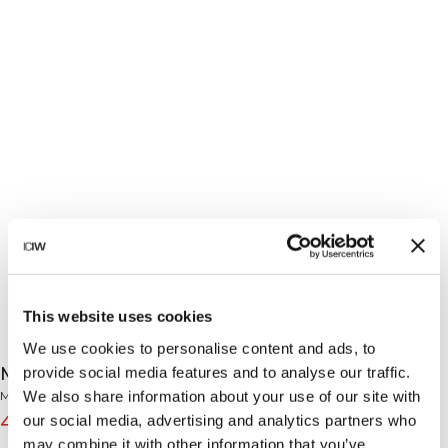
This website uses cookies
We use cookies to personalise content and ads, to
Mirage Cardio Shorts 3" Black
provide social media features and to analyse our traffic.
We also share information about your use of our site with
Mirage Collection
our social media, advertising and analytics partners who
47€
59€
(-20%)
may combine it with other information that you’ve