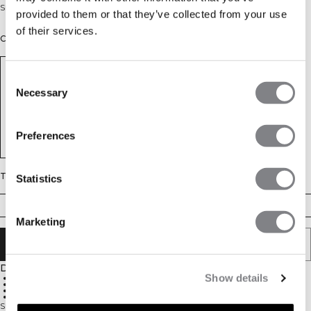
Short de cardio léger 3 pouces avec slip intérieur et poches zippées.
provided to them or that they’ve collected from your use
of their services.
Couleur: Black
Consent
Necessary
Selection
Preferences
Taille
Statistics
S
M
L
XL
XXL
Marketing
AJOUTER AU PANIER
Description
Show details
Extensible 4 directions
Slip intérieur
Poches zippées
Entrejambe 3 pouces
Short de course léger, pensé pour la vitesse et le confort. Le Mirage Cardio