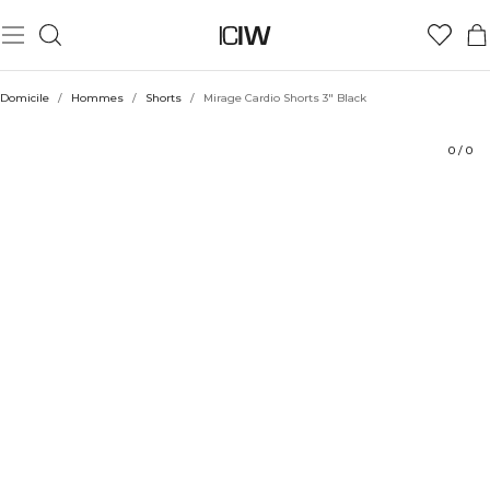
Produit
Évaluations
Coiffe avec
Domicile
/
Hommes
/
Shorts
/
Mirage Cardio Shorts 3" Black
0
/
0