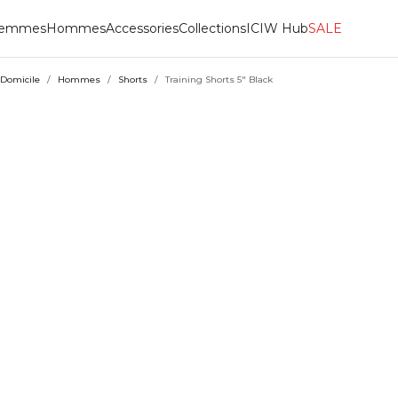
emmes
Hommes
Accessories
Collections
ICIW Hub
SALE
Domicile
/
Hommes
/
Shorts
/
Training Shorts 5" Black