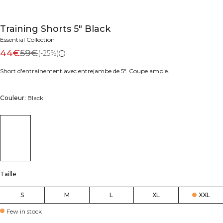
Training Shorts 5" Black
Essential Collection
44€
59€
(-25%)
Short d'entraînement avec entrejambe de 5". Coupe ample.
Couleur:
Black
Taille
S
M
L
XL
XXL
Few in stock