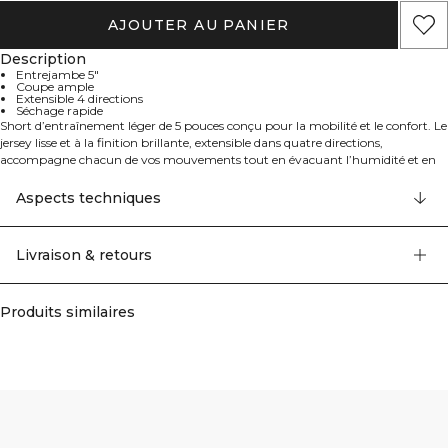
AJOUTER AU PANIER
Description
Entrejambe 5"
Coupe ample
Extensible 4 directions
Séchage rapide
Short d’entraînement léger de 5 pouces conçu pour la mobilité et le confort. Le
jersey lisse et à la finition brillante, extensible dans quatre directions,
accompagne chacun de vos mouvements tout en évacuant l’humidité et en
séchant rapidement pour vous garder à l’aise de l’échauffement au retour au
calme. Sa coupe ample laisse de la place pour bouger, et la taille élastiquée
Aspects techniques
avec cordon plat permet d’ajuster la coupe. Fini par un logo ICIW épuré pour
un look athlétique soigné, c’est un incontournable pour la salle de sport et les
entraînements de haute intensité.
Livraison & retours
Entrejambe de 5 pouces, taille élastiquée avec cordon plat, extensible dans
quatre directions, évacuation de l’humidité, léger. 90% Polyester, 10%
Élasthanne.
Produits similaires