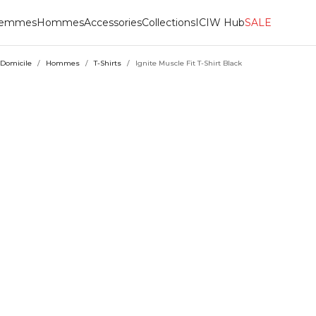
emmes
Hommes
Accessories
Collections
ICIW Hub
SALE
Domicile
/
Hommes
/
T-Shirts
/
Ignite Muscle Fit T-Shirt Black