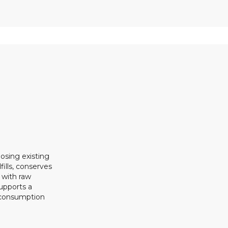
osing existing
ills, conserves
 with raw
upports a
 consumption