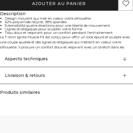
AJOUTER AU PANIER
Description
Design moulant qui met en valeur votre silhouette
62% polyamide recyclé, 38% spandex
Extensibilité quatre directions pour une liberté de mouvement
Lignes stratégiques pour sculpter votre forme
Tissu doux et respirant pour un confort pendant l'entraînement
Le T-shirt Ignite Muscle Fit est conçu pour offrir un look épuré et sculpté avec
une coupe ajustée et des lignes stratégiques qui mettent en valeur votre
silhouette. Il procure un confort doux et respirant avec un stretch dans les
quatre sens pour vous permettre de bouger librement pendant chaque
entraînement. 62% polyamide recyclé, 38% elastan.
Aspects techniques
Livraison & retours
Produits similaires