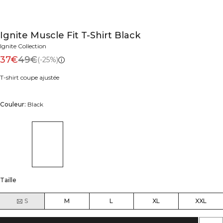
Ignite Muscle Fit T-Shirt Black
Ignite Collection
37€
49€
(-25%)
T-shirt coupe ajustée
Couleur:
Black
Taille
S
M
L
XL
XXL