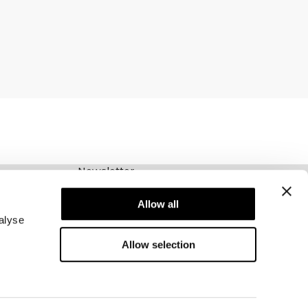
Newsletter
Abonnez-vous à notre newsletter! Recevez des
offres exclusives, nos dernières nouvelles et
Allow all
bien plus encore.
alyse
Allow selection