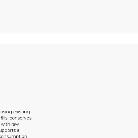
osing existing
ills, conserves
 with raw
upports a
 consumption