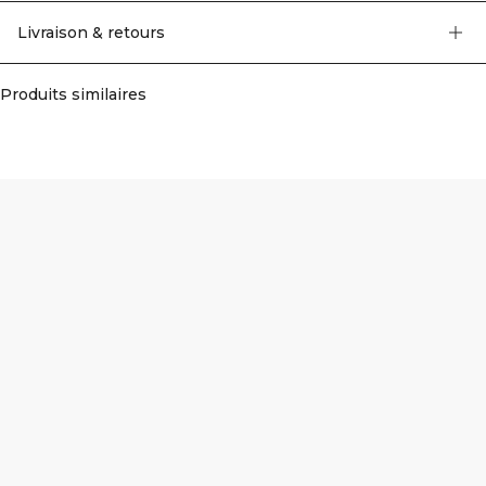
de mouvement totale, ce qui en fait un vêtement idéal pour diverses activités
sportives. Mesh sur les côtés. Logo ICIW à l'avant. Coupe athlétique. 86% Nylon
Livraison & retours
Recyclé, 14% Elastan. Inserts en mesh: 72% Nylon, 28% Elastan.
Produits similaires