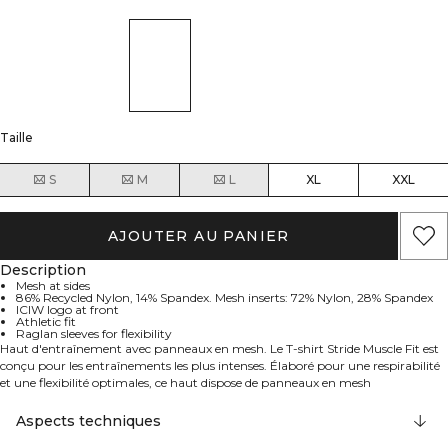
Taille
S
M
L
XL
XXL
AJOUTER AU PANIER
Description
Mesh at sides
86% Recycled Nylon, 14% Spandex. Mesh inserts: 72% Nylon, 28% Spandex
ICIW logo at front
Athletic fit
Raglan sleeves for flexibility
Haut d'entraînement avec panneaux en mesh. Le T-shirt Stride Muscle Fit est
conçu pour les entraînements les plus intenses. Élaboré pour une respirabilité
et une flexibilité optimales, ce haut dispose de panneaux en mesh
stratégiquement placés sur les côtés, assurant ventilation et gestion de
l'humidité tout au long de vos séances d'entraînement. La coupe ajustée et les
Aspects techniques
manches raglan mettent en valeur votre silhouette tout en offrant une liberté