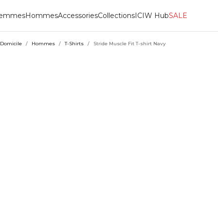
emmes
Hommes
Accessories
Collections
ICIW Hub
SALE
Domicile
/
Hommes
/
T-Shirts
/
Stride Muscle Fit T-shirt Navy