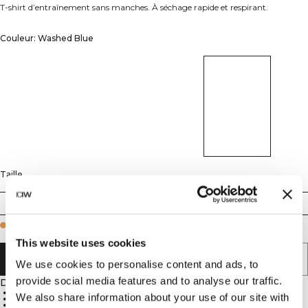
T-shirt d’entraînement sans manches. À séchage rapide et respirant.
Couleur: Washed Blue
Taille
S
M
L
XL
XXL
Few in stock
This website uses cookies
AJOUTER AU PANIER
We use cookies to personalise content and ads, to
provide social media features and to analyse our traffic.
Description
Mesh séchage rapide
We also share information about your use of our site with
Flux d’air accru
Extensible 4 sens