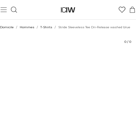
Produit
Aspects techniques
Évaluations
Coiffe avec
Domicile
/
Hommes
/
T-Shirts
/
Stride Sleeveless Tee Dri-Release washed blue
0
/
0