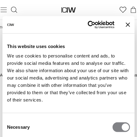
Thuis
/
Accessoires
/
Caps & mutsen
CAPS & MUTSEN
This website uses cookies
We use cookies to personalise content and ads, to
provide social media features and to analyse our traffic.
Ontdek
Meer weergeven
onze
We also share information about your use of our site with
Accessoires
Ondergoed
Socks
Shakers & Flessen
Caps & mutsen
Haaraccess
pettencollectie,
our social media, advertising and analytics partners who
die
may combine it with other information that you’ve
functionaliteit
provided to them or that they’ve collected from your use
en
of their services.
stijl
combineert.
Kies
een
Consent
katoenen
Necessary
Selection
pet