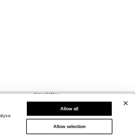
Newsletter
Schrijf je voor onze nieuwsbrief! Ontvang
exclusieve aanbiedingen, ons laatste nieuws en
Allow all
nog veel meer.
alyse
Allow selection