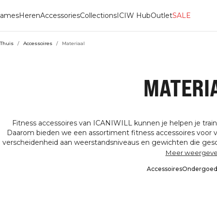
ames
Heren
Accessories
Collections
ICIW Hub
Outlet
SALE
Thuis
/
Accessoires
/
Materiaal
MATERI
Fitness accessoires van ICANIWILL kunnen je helpen je traini
Daarom bieden we een assortiment fitness accessoires voor ve
verscheidenheid aan weerstandsniveaus en gewichten die geschi
Onze accessoires helpen je om door te gaan tijdens het rennen,
Meer weergev
kunnen je sterker maken. Deze accessoires kunnen ook wor
Accessoires
Ondergoe
circuittraining en stretchen. Bekijk ons assortiment fitness a
het volgende niveau 