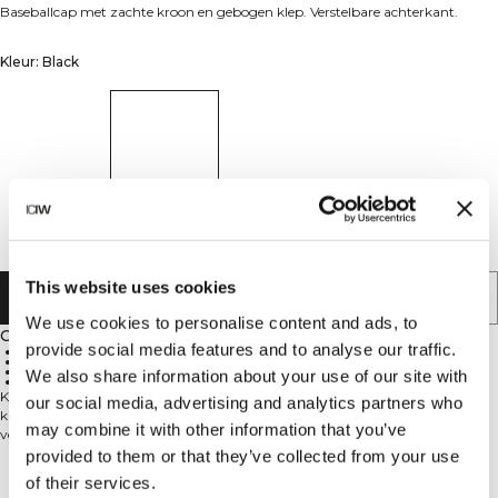
Baseballcap met zachte kroon en gebogen klep. Verstelbare achterkant.
Kleur: Black
This website uses cookies
AAN WINKELWAGENTJE TOEVOEGEN
We use cookies to personalise content and ads, to
Omschrijving
provide social media features and to analyse our traffic.
Zachte kroon
Gebogen klep
Verstelbare achterkant
We also share information about your use of our site with
100% katoen
Klassieke baseballcap van zacht katoen met een relaxte, ongestructureerde
our social media, advertising and analytics partners who
kroon. De gebogen klep biedt schaduw en een tijdloze look, terwijl de
may combine it with other information that you’ve
verstelbare achterkant zorgt voor een persoonlijke pasvorm. Comfortabel en
gemakkelijk te dragen op trainingsdagen, tijdens het woon-werkverkeer en
provided to them or that they’ve collected from your use
alles daartussenin. 100% katoen.
Technische aspecten
of their services.