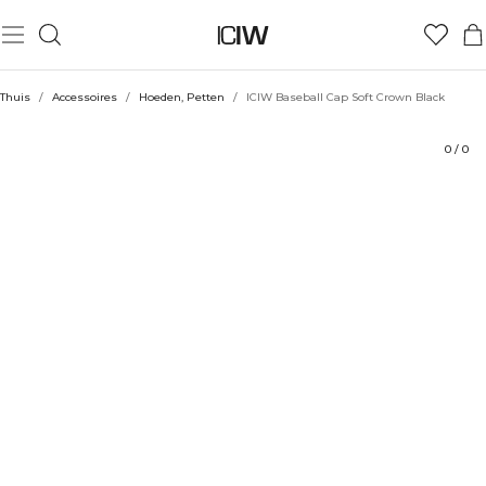
Product
Technische aspecten
Beoordelingen
Stijl met
Thuis
/
Accessoires
/
Hoeden, Petten
/
ICIW Baseball Cap Soft Crown Black
0
/
0