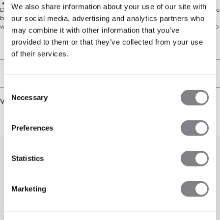
68% katoen, 25% polyester, 7% elastaan
We also share information about your use of our site with
De Activity collectie is gemaakt voor een actieve levensstijl. De broek en hoodie
our social media, advertising and analytics partners who
bieden je comfort en houden je actief voor, tijdens en na je training. Activity
wordt je nieuwe favoriet in je kledingkast. Perfect voor tijdens de warming-up
may combine it with other information that you’ve
en buitentraining met voorzakken met YKK-rits, trekkoord in de capuchon en
provided to them or that they’ve collected from your use
een siliconen ICIW-logo op de voorkant. Het elastische en duurzame materiaal
Technische aspecten
biedt een atletische pasvorm. 68% katoen, 25% polyester, 7% elastaan
of their services.
Bezorging en retouren
Consent
Necessary
Selection
Vergelijkbare producten
Preferences
Statistics
Marketing