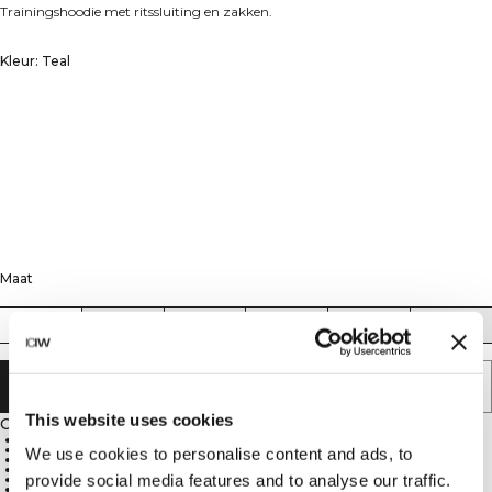
Trainingshoodie met ritssluiting en zakken.
Kleur: Teal
Maat
XS
S
M
L
XL
XXL
AAN WINKELWAGENTJE TOEVOEGEN
This website uses cookies
Omschrijving
Perfect tijdens de warming-up en buitentraining
Voorzakken met YKK-rits
We use cookies to personalise content and ads, to
Trekkoord in de capuchon
Elastisch en duurzaam materiaal
provide social media features and to analyse our traffic.
Siliconen ICIW-logo aan de voorkant
Atletische pasvorm