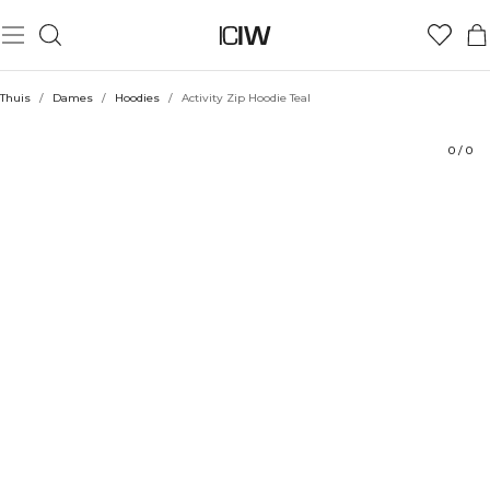
Product
Technische aspecten
Beoordelingen
Stijl met
Thuis
/
Dames
/
Hoodies
/
Activity Zip Hoodie Teal
0
/
0