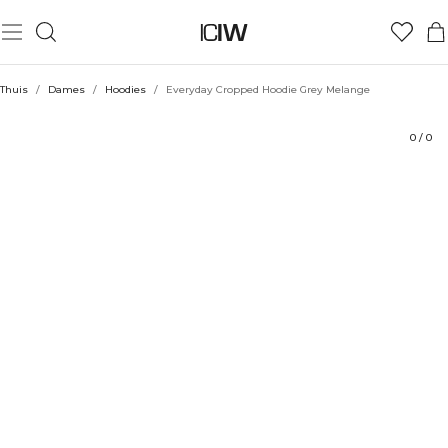
Product
Technische aspecten
Beoordelingen
Duurzaamheid
Stijl met
Thuis
/
Dames
/
Hoodies
/
Everyday Cropped Hoodie Grey Melange
0
/
0