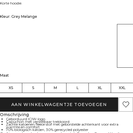
Korte hoodie.
Kleur: Grey Melange
Maat
XS
S
M
L
XL
XXL
AAN WINKELWAGENTJE TOEVOEGEN
Omschrijving
Geborduurd ICIW-logo
Capuchon met verstelbaar trekkoord
Zachte katoenen fleece stof met geborstelde achterkant voor extra
warmte en comfort
70% biologisch katoen, 30% gerecycled polyester