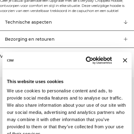
Geef je casual garderobe een upgrade met de Everyday Cropped Hoodie,
ontworpen voor comfort en stijl in elke situatie. Deze veelzijdige hoodie is
voorzien van een verstelbaar trekkoord in de capuchon en een subtiel
geborduurd logo dat een vleugje elegantie toevoegt. Hij is gemaakt van
zachte katoenen fleece stof met een geborstelde achterkant voor extra
Technische aspecten
warmte en comfort. 70% biologisch katoen, 30% gerecycled polyester.
Bezorging en retouren
Vergelijkbare producten
This website uses cookies
We use cookies to personalise content and ads, to
provide social media features and to analyse our traffic.
We also share information about your use of our site with
our social media, advertising and analytics partners who
may combine it with other information that you’ve
provided to them or that they’ve collected from your use
of their services.