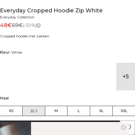
Everyday Cropped Hoodie Zip White
Everyday Collection
48€
69€
(-30%)
Cropped hoodie met zakken.
Kleur:
White
+
5
Maat
XS
S
M
L
XL
XXL
AAN WINKELWAGENTJE TOEVOEGEN