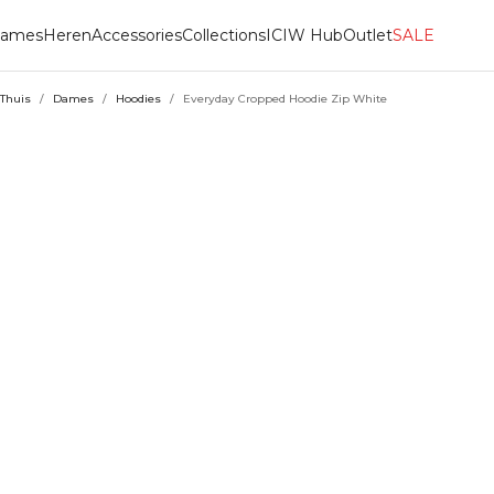
ames
Heren
Accessories
Collections
ICIW Hub
Outlet
SALE
Thuis
/
Dames
/
Hoodies
/
Everyday Cropped Hoodie Zip White