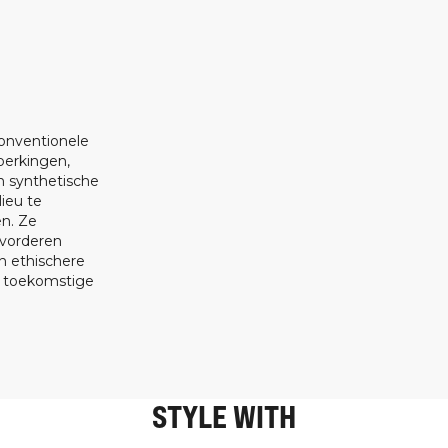
onventionele
perkingen,
n synthetische
ieu te
en. Ze
vorderen
 ethischere
s toekomstige
STYLE WITH