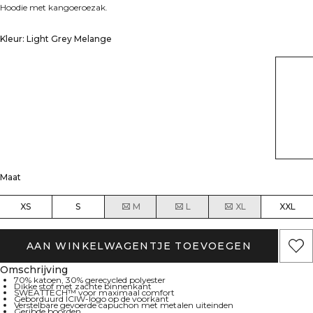
Hoodie met kangoeroezak.
Kleur: Light Grey Melange
Maat
XS
S
M
L
XL
XXL
AAN WINKELWAGENTJE TOEVOEGEN
Omschrijving
70% katoen, 30% gerecycled polyester
Dikke stof met zachte binnenkant
SWEATTECH™ voor maximaal comfort
Geborduurd ICIW-logo op de voorkant
Verstelbare gevoerde capuchon met metalen uiteinden
Geribde boorden