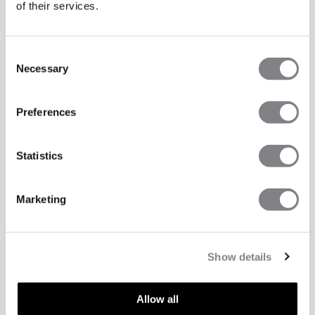
of their services.
Consent
Necessary
Selection
Preferences
Statistics
Marketing
Show details
TECHNISCHE ASPECTEN
Allow all