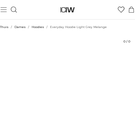
Product
Technische aspecten
Beoordelingen
Duurzaamheid
Stijl met
Thuis
/
Dames
/
Hoodies
/
Everyday Hoodie Light Grey Melange
0
/
0