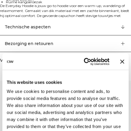
Ruime kangoeroezak
De Everyday Hoodie is jouw go-to hoodie voor een warm-up, wandeling of
relaxmoment. Gemaakt van dik materiaal met een zachte binnenkant, biedt
hij optimaal comfort. De gevoerde capuchon heeft stevige touwtjes met
metalen uiteinden voor een stijlvolle touch. Met een ruime kangoeroezak en
geribde boorden is deze hoodie zowel functioneel als trendy. Perfect voor elke
Technische aspecten
gelegenheid! De hoodie heeft een geborduurd ICIW-logo op de voorkant, een
kangoeroezak, verstelbare capuchon, standaard pasvorm en SWEATTECH™.
70% katoen, 30% gerecycled polyester
Bezorging en retouren
Vergelijkbare producten
This website uses cookies
We use cookies to personalise content and ads, to
provide social media features and to analyse our traffic.
We also share information about your use of our site with
our social media, advertising and analytics partners who
may combine it with other information that you’ve
provided to them or that they’ve collected from your use