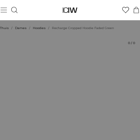
Product
Technische aspecten
Beoordelingen
Stijl met
Thuis
/
Dames
/
Hoodies
/
Recharge Cropped Hoodie Faded Green
0
/
0