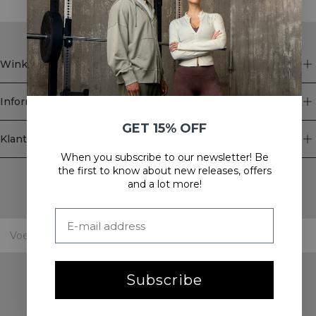
Winkel
Informatie
GET 15% OFF
Klantenservice
When you subscribe to our newsletter! Be
Newsletter
the first to know about new releases, offers
and a lot more!
Schrijf je voor onze nieuwsbrief! Ontvang exclusieve
aanbiedingen, ons laatste nieuws en nog veel meer.
Subscribe