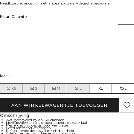
Naadloze trainingstrui met lange mouwen. Atletische pasvorm.
Kleur: Graphite
Maat
XS
S
M
L
XL
XXL
AAN WINKELWAGENTJE TOEVOEGEN
Omschrijving
94% gerecycled nylon, 6% elastaan
Lichtgewicht en sneldrogend gebreid materiaal
Mesh-knitting design voor ventilatie
Goed ademend vermogen
Reflecterende details voor zichtbaarheid
Atletische pasvorm, kies je normale maat