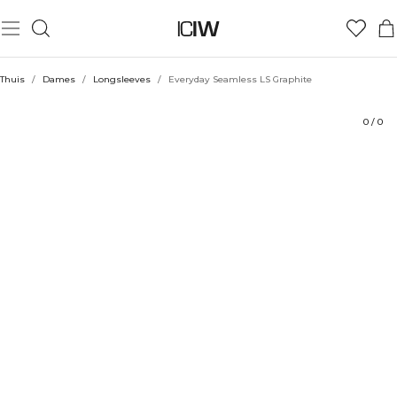
Product
Technische aspecten
Beoordelingen
Duurzaamheid
Stijl met
Thuis
/
Dames
/
Longsleeves
/
Everyday Seamless LS Graphite
0
/
0