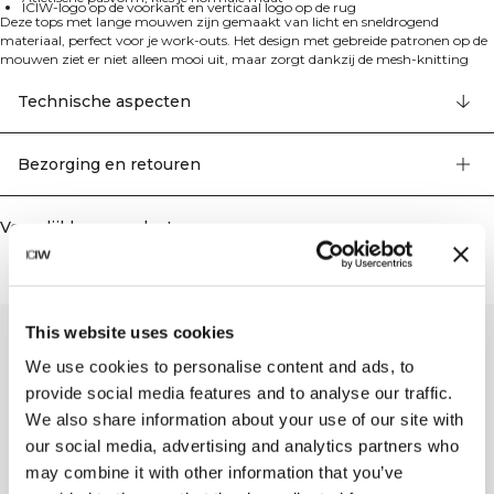
ICIW-logo op de voorkant en verticaal logo op de rug
Deze tops met lange mouwen zijn gemaakt van licht en sneldrogend
materiaal, perfect voor je work-outs. Het design met gebreide patronen op de
mouwen ziet er niet alleen mooi uit, maar zorgt dankzij de mesh-knitting
ook voor extra ventilatie, zodat je koel blijft tijdens het sporten. ICIW-logo op
de voorkant, verticaal ICANIWILL-logo op de bovenrug en reflecterende details
Technische aspecten
op de onderrug. Atletische pasvorm. Ademend materiaal. 94% gerecycled
nylon, 6% elastaan
Bezorging en retouren
Vergelijkbare producten
This website uses cookies
We use cookies to personalise content and ads, to
provide social media features and to analyse our traffic.
We also share information about your use of our site with
our social media, advertising and analytics partners who
may combine it with other information that you’ve