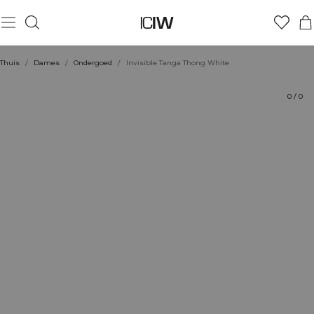
Product
Technische aspecten
Beoordelingen
Stijl met
Thuis
/
Dames
/
Ondergoed
/
Invisible Tanga Thong White
0
/
0