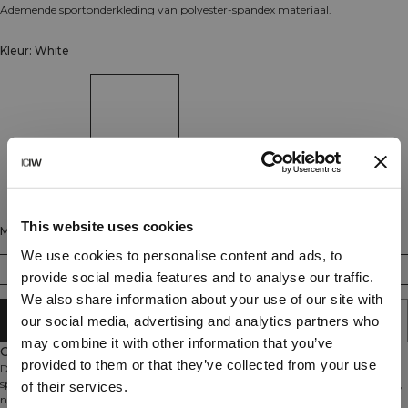
Ademende sportonderkleding van polyester-spandex materiaal.
Kleur: White
This website uses cookies
Maat
We use cookies to personalise content and ads, to
XS
S
M
L
XL
XXL
provide social media features and to analyse our traffic.
We also share information about your use of our site with
AAN WINKELWAGENTJE TOEVOEGEN
our social media, advertising and analytics partners who
may combine it with other information that you’ve
Omschrijving
provided to them or that they’ve collected from your use
Dit dunne, ademende onderkledingstuk is ontworpen om discreet onder je
sportkleding te dragen. De lichte stof voert vocht af en biedt een comfortabel,
of their services.
nauwelijks merkbaar gevoel tijdens elke activiteit. Het elastische materiaal