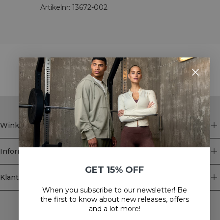
Artikelnr
:
13672-002
STYLE WITH
Winkel
Informatie
GET 15% OFF
Klantenservice
When you subscribe to our newsletter! Be
Newsletter
the first to know about new releases, offers
and a lot more!
Schrijf je voor onze nieuwsbrief! Ontvang exclusieve