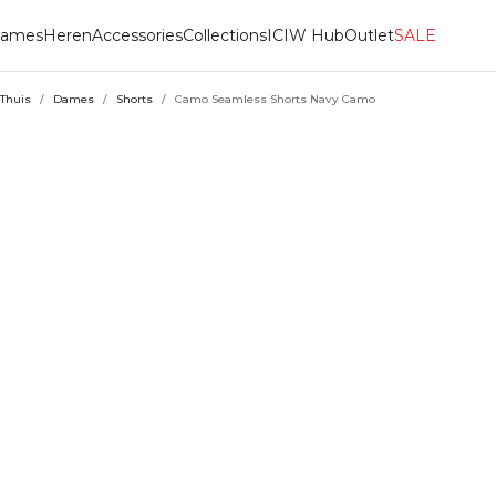
ames
Heren
Accessories
Collections
ICIW Hub
Outlet
SALE
Thuis
/
Dames
/
Shorts
/
Camo Seamless Shorts Navy Camo