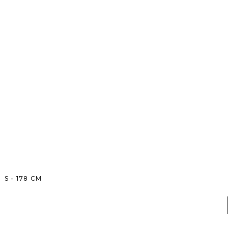
S
-
178
CM