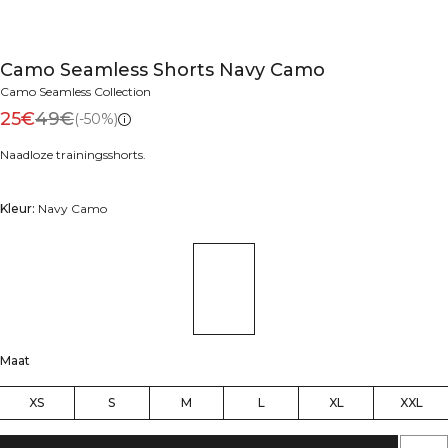
Camo Seamless Shorts Navy Camo
Camo Seamless Collection
25€
49€
(-50%)
Naadloze trainingsshorts.
Kleur:
Navy Camo
Maat
XS
S
M
L
XL
XXL