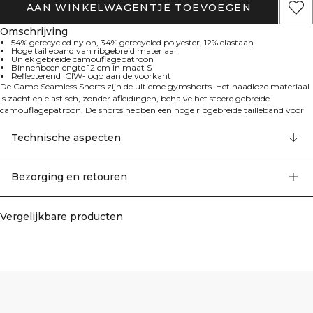
AAN WINKELWAGENTJE TOEVOEGEN
Omschrijving
54% gerecycled nylon, 34% gerecycled polyester, 12% elastaan
Hoge tailleband van ribgebreid materiaal
Uniek gebreide camouflagepatroon
Binnenbeenlengte 12 cm in maat S
Reflecterend ICIW-logo aan de voorkant
De Camo Seamless Shorts zijn de ultieme gymshorts. Het naadloze materiaal
is zacht en elastisch, zonder afleidingen, behalve het stoere gebreide
camouflagepatroon. De shorts hebben een hoge ribgebreide tailleband voor
comfort tijdens je hele sportschoolsessie. Reflecterend ICIW-logo op de heup.
Hoge taille. Binnenbeenlengte 12 cm in maat S. 54% gerecycled nylon, 34%
Technische aspecten
gerecycled polyester, 12% elastaan.
Bezorging en retouren
Vergelijkbare producten