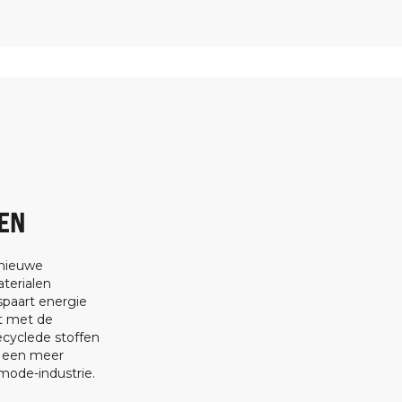
EN
 nieuwe
terialen
spaart energie
at met de
ecyclede stoffen
t een meer
ode-industrie.