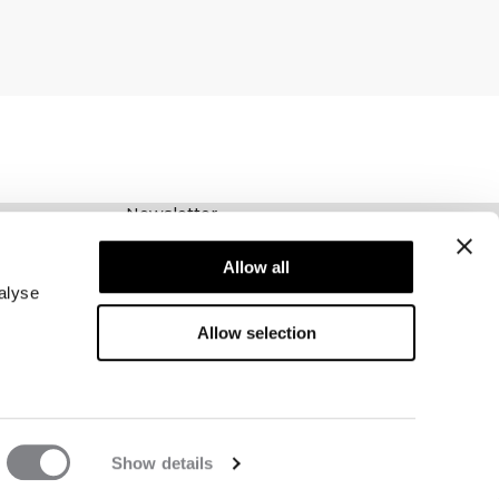
Newsletter
Schrijf je voor onze nieuwsbrief! Ontvang
Allow all
exclusieve aanbiedingen, ons laatste nieuws en
nog veel meer.
alyse
Allow selection
Show details