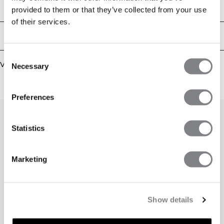
Verkrijgbaar in verschillende kleuren.
Technische aspecten
provided to them or that they’ve collected from your use
77% polyamide, 23% elastaan
of their services.
Bezorging en retouren
Consent
Vergelijkbare producten
Necessary
Selection
Preferences
Statistics
Marketing
Show details