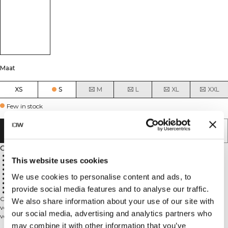
Maat
XS
S
M
L
XL
XXL
Few in stock
AAN WINKELWAGENTJE TOEVOEGEN
Omschrijving
4-weg stretch
This website uses cookies
77% polyamide, 23% elastaan
Hoge taille
ICIW-logo op de linkerheup
ICIW-trekkoord in de taille
We use cookies to personalise content and ads, to
Squat-proof
Geschikt voor alle soorten work-outs
Duurzaam en elastisch materiaal
provide social media features and to analyse our traffic.
Verkrijgbaar in verschillende kleuren
Onze Classic-serie heeft een tijdloos en subtiel ontwerp, ideaal als basisstuk
We also share information about your use of our site with
voor je outfit. De nieuwe stof die in alle Classic tights, shorts en sport-bh's is
our social media, advertising and analytics partners who
verwerkt, biedt comfort en zachtheid, terwijl alles op zijn plek blijft zonder te
strak aan te voelen. De Classic-collectie is geschikt voor alle soorten work-outs.
may combine it with other information that you’ve