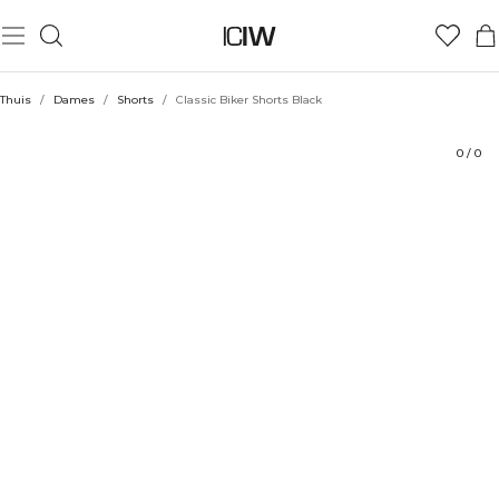
Product
Technische aspecten
Beoordelingen
Stijl met
Thuis
/
Dames
/
Shorts
/
Classic Biker Shorts Black
0
/
0