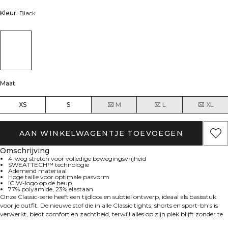
Kleur:
Black
Maat
XS
S
M
L
XL
AAN WINKELWAGENTJE TOEVOEGEN
Omschrijving
4-weg stretch voor volledige bewegingsvrijheid
SWEATTECH™ technologie
Ademend materiaal
Hoge taille voor optimale pasvorm
ICIW-logo op de heup
77% polyamide, 23% elastaan
Onze Classic-serie heeft een tijdloos en subtiel ontwerp, ideaal als basisstuk
voor je outfit. De nieuwe stof die in alle Classic tights, shorts en sport-bh's is
verwerkt, biedt comfort en zachtheid, terwijl alles op zijn plek blijft zonder te
strak aan te voelen. De Classic-collectie is geschikt voor alle soorten work-outs.