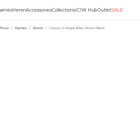
ames
Heren
Accessories
Collections
ICIW Hub
Outlet
SALE
Thuis
/
Dames
/
Shorts
/
Classic V-shape Biker Shorts Black