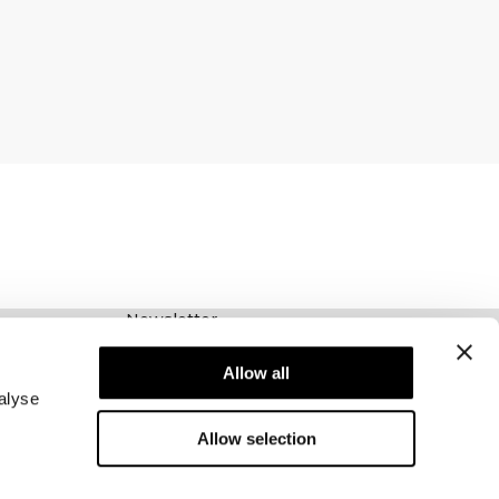
Newsletter
Schrijf je voor onze nieuwsbrief! Ontvang
exclusieve aanbiedingen, ons laatste nieuws en
Allow all
nog veel meer.
alyse
Allow selection