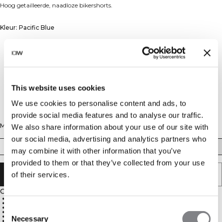
Hoog getailleerde, naadloze bikershorts.
Kleur: Pacific Blue
This website uses cookies
We use cookies to personalise content and ads, to
provide social media features and to analyse our traffic.
Maat
We also share information about your use of our site with
our social media, advertising and analytics partners who
XS
S
M
L
XL
XXL
may combine it with other information that you’ve
provided to them or that they’ve collected from your use
AAN WINKELWAGENTJE TOEVOEGEN
of their services.
Omschrijving
4-weg stretchmateriaal met naadloze technologie
Hoge taille voor een perfecte pasvorm
Zachte, elastische en soepele stof voor optimale bewegingsvrijheid
Consent
ICIW-logo op de linkerheup
SWEATTECH™ vochtafvoerende technologie
Necessary
Selection
Binnenbeenlengte van 20 cm