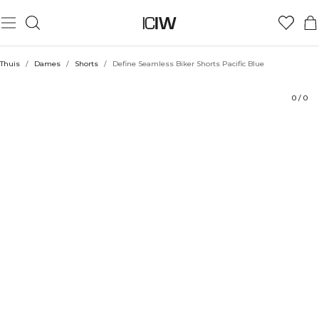
Product
Beoordelingen
Duurzaamheid
Stijl met
Thuis
/
Dames
/
Shorts
/
Define Seamless Biker Shorts Pacific Blue
0
/
0