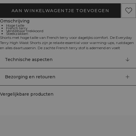
AAN WINKELWAGENTJE TOEVOEGEN
Omschrijving
Hoge taille
French terry
Verstelbaar trekkoord
Steekzakken
Shorts met hoge taille van French terry voor dagelijks comfort. De Everyday
Terry High Waist Shorts zijn je relaxte essential voor warming-ups, rustdagen
en alles daartussenin. De zachte French terry stof is ademend en voelt
comfortabel aan op de huid, terwijl de normale pasvorm je bewegingsvrijheid
geeft. Een elastische tailleband met verstelbaar trekkoord laat je de pasvorm
Technische aspecten
aanpassen en de steekzakken houden je essentials binnen handbereik.
Afgewerkt met een ICIW-logo aan de voorkant. 54% katoen, 46% polyester.
Bezorging en retouren
Vergelijkbare producten