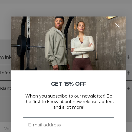
STYLE WITH
Winkel
Informatie
GET 15% OFF
Klantenservice
When you subscribe to our newsletter! Be
Newsletter
the first to know about new releases, offers
and a lot more!
Schrijf je voor onze nieuwsbrief! Ontvang exclusieve
aanbiedingen, ons laatste nieuws en nog veel meer.