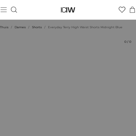
Product
Technische aspecten
Beoordelingen
Stijl met
Thuis
/
Dames
/
Shorts
/
Everyday Terry High Waist Shorts Midnight Blue
0
/
0