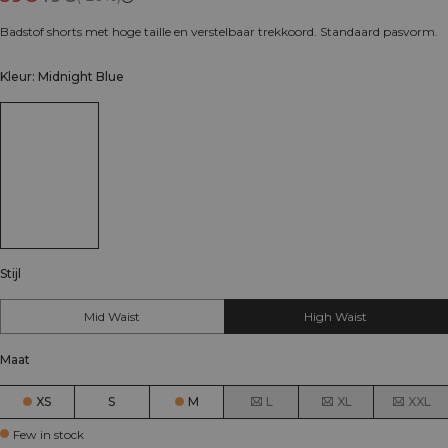
Badstof shorts met hoge taille en verstelbaar trekkoord. Standaard pasvorm.
Kleur: Midnight Blue
Stijl
Mid Waist
High Waist
Maat
XS
S
M
L
XL
XXL
Few in stock