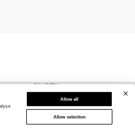
Newsletter
Schrijf je voor onze nieuwsbrief! Ontvang
exclusieve aanbiedingen, ons laatste nieuws en
Allow all
nog veel meer.
alyse
Allow selection