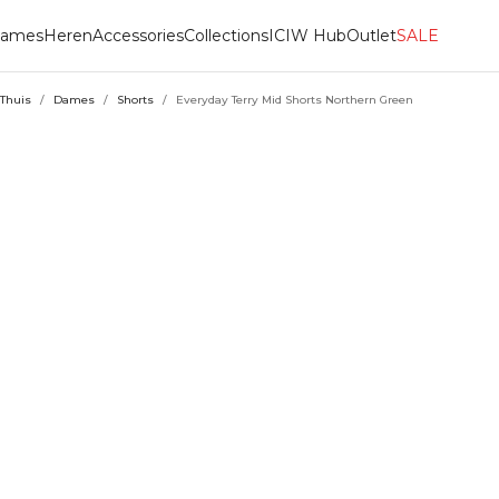
ames
Heren
Accessories
Collections
ICIW Hub
Outlet
SALE
Thuis
/
Dames
/
Shorts
/
Everyday Terry Mid Shorts Northern Green