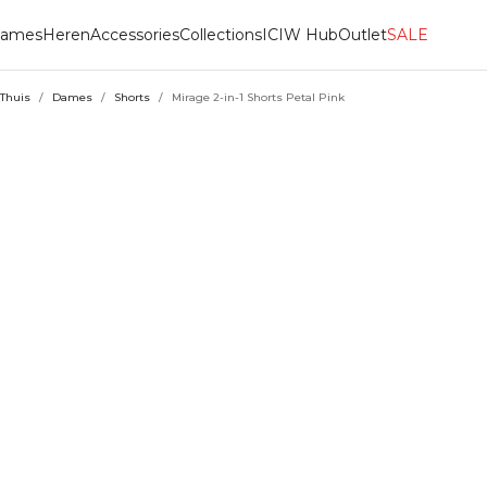
ames
Heren
Accessories
Collections
ICIW Hub
Outlet
SALE
Thuis
/
Dames
/
Shorts
/
Mirage 2-in-1 Shorts Petal Pink