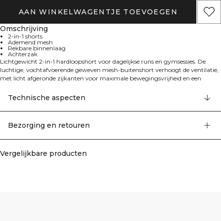
AAN WINKELWAGENTJE TOEVOEGEN
Omschrijving
2-in-1 shorts
Ademend mesh
Rekbare binnenlaag
Achterzak
Lichtgewicht 2-in-1 hardloopshort voor dagelijkse runs en gymsessies. De
luchtige, vochtafvoerende geweven mesh-buitenshort verhoogt de ventilatie,
met licht afgeronde zijkanten voor maximale bewegingsvrijheid en een
reflecterend ICIW-logo op de pijp. De middelhoge, elastische tailleband met
intern plat trekkoord zorgt voor een veilige, verstelbare pasvorm. De zachte,
Technische aspecten
rekbare binnenbroek biedt extra bedekking en ondersteuning en heeft een zak
aan de rechterkant, terwijl een klein achterzakje je sleutels of kaarten veilig
opbergt. Binnenbeenlengte: buitenshort maat S 7,5 cm; binnenbroek maat S
Bezorging en retouren
11,5 cm. Buiten: 100% polyester. Binnenbroek: 75% polyamide, 25% elastaan.
Vergelijkbare producten