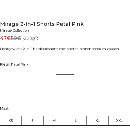
Mirage 2-In-1 Shorts Petal Pink
Mirage Collection
47€
59€
(-20%)
Lichtgewicht 2-in-1 hardloopshorts met stretch binnenbroek en zakken.
Kleur:
Petal Pink
Maat
XS
S
M
L
XL
XXL