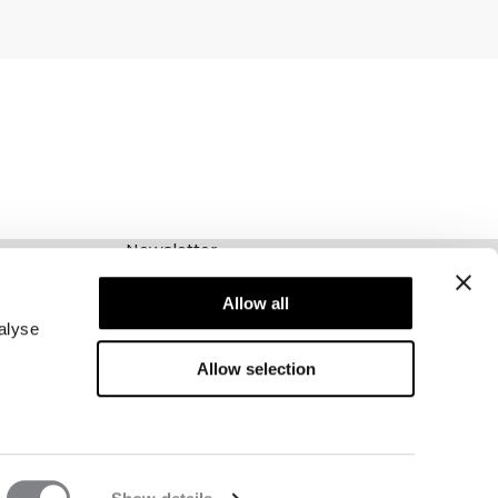
Newsletter
Schrijf je voor onze nieuwsbrief! Ontvang
Allow all
exclusieve aanbiedingen, ons laatste nieuws en
nog veel meer.
alyse
Allow selection