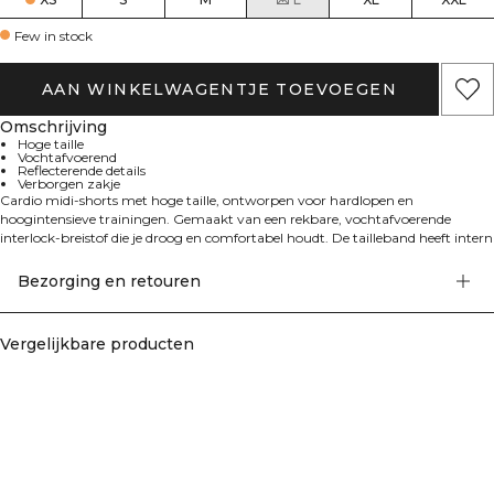
Few in stock
AAN WINKELWAGENTJE TOEVOEGEN
Omschrijving
Hoge taille
Vochtafvoerend
Reflecterende details
Verborgen zakje
Cardio midi-shorts met hoge taille, ontworpen voor hardlopen en
hoogintensieve trainingen. Gemaakt van een rekbare, vochtafvoerende
interlock-breistof die je droog en comfortabel houdt. De tailleband heeft intern
elastiek en ondersteunend power mesh voor extra stabiliteit, met een
flatterende V-vorm aan de achterkant. Ladderstiknaden zorgen voor volledige
Bezorging en retouren
bewegingsvrijheid, terwijl reflecterende stippen aan de zijkant en een
reflecterend ICIW-logo de zichtbaarheid bij weinig licht verbeteren. Een
onzichtbaar zakje aan de binnenkant van de achterste tailleband houdt kleine
Vergelijkbare producten
essentials veilig opgeborgen. Binnenbeenlengte ongeveer 15 cm in maat S.
Strakke, nauwsluitende pasvorm. 75% Polyamide, 25% Elastaan.