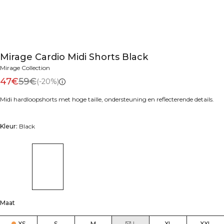
Mirage Cardio Midi Shorts Black
Mirage Collection
47€
59€
(-20%)
Midi hardloopshorts met hoge taille, ondersteuning en reflecterende details.
Kleur:
Black
Maat
XS
S
M
L
XL
XXL