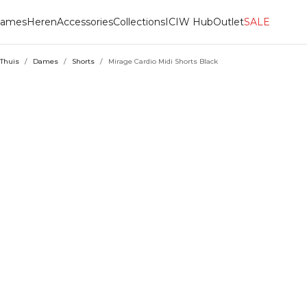
ames
Heren
Accessories
Collections
ICIW Hub
Outlet
SALE
Thuis
/
Dames
/
Shorts
/
Mirage Cardio Midi Shorts Black