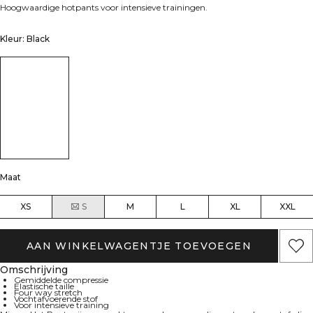
Hoogwaardige hotpants voor intensieve trainingen.
Kleur: Black
Maat
XS
S
M
L
XL
XXL
AAN WINKELWAGENTJE TOEVOEGEN
Omschrijving
Gemiddelde compressie
Elastische taille
Four way stretch
Vochtafvoerende stof
Voor intensieve training