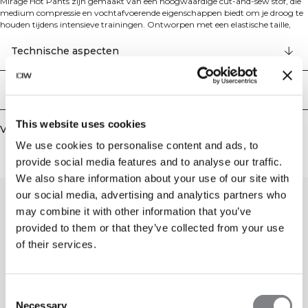
Mirage Hot Pants zijn gemaakt van een hoogwaardige cut-and-sew stof, die
medium compressie en vochtafvoerende eigenschappen biedt om je droog te
houden tijdens intensieve trainingen. Ontworpen met een elastische taille,
leveren ze zowel ondersteuning als functionaliteit in een minimalistisch
silhouet. Gemaakt van 69% gerecycled polyamide en 31% spandex.
Technische aspecten
Bezorging en retouren
This website uses cookies
Vergelijkbare producten
We use cookies to personalise content and ads, to
provide social media features and to analyse our traffic.
We also share information about your use of our site with
our social media, advertising and analytics partners who
may combine it with other information that you’ve
provided to them or that they’ve collected from your use
of their services.
Consent
Necessary