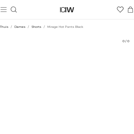
Product
Technische aspecten
Beoordelingen
Duurzaamheid
Stijl met
Thuis
/
Dames
/
Shorts
/
Mirage Hot Pants Black
0
/
0