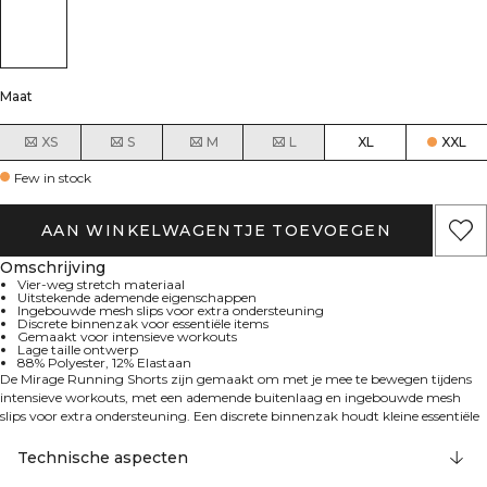
Maat
XS
S
M
L
XL
XXL
Few in stock
AAN WINKELWAGENTJE TOEVOEGEN
Omschrijving
Vier-weg stretch materiaal
Uitstekende ademende eigenschappen
Ingebouwde mesh slips voor extra ondersteuning
Discrete binnenzak voor essentiële items
Gemaakt voor intensieve workouts
Lage taille ontwerp
88% Polyester, 12% Elastaan
De Mirage Running Shorts zijn gemaakt om met je mee te bewegen tijdens
intensieve workouts, met een ademende buitenlaag en ingebouwde mesh
slips voor extra ondersteuning. Een discrete binnenzak houdt kleine essentiële
items veilig terwijl jij je concentreert op je training. 88% Polyester, 12%
Spandex
Technische aspecten