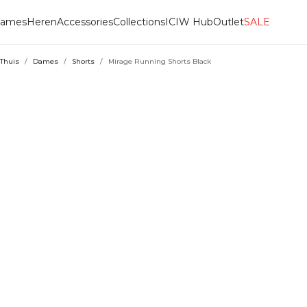
ames
Heren
Accessories
Collections
ICIW Hub
Outlet
SALE
Thuis
/
Dames
/
Shorts
/
Mirage Running Shorts Black