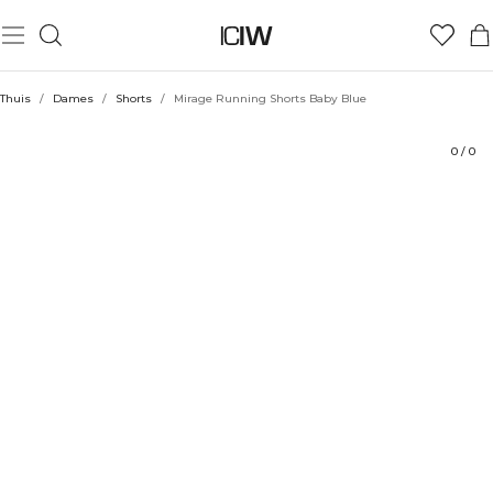
Product
Technische aspecten
Beoordelingen
Stijl met
Thuis
/
Dames
/
Shorts
/
Mirage Running Shorts Baby Blue
0
/
0