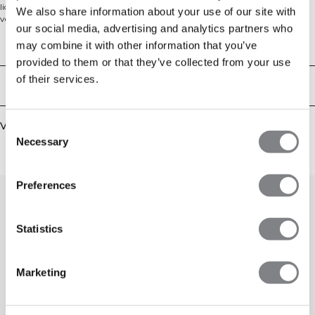
lichtgewicht, geweven short biedt vierwegstretch en uitstekend ademend
We also share information about your use of our site with
vermogen. Een middelhoge taille met elastiek aan de binnenkant en een plat
our social media, advertising and analytics partners who
intern trekkoord zorgen voor een veilige, persoonlijke pasvorm, en een klein
zakje aan de binnenkant van de tailleband houdt je sleutel veilig. Hoge
may combine it with other information that you’ve
Technische aspecten
overlappende zijsplitten maximaliseren je bewegingsbereik en een reflecterend
provided to them or that they’ve collected from your use
ICIW-logo op de pijp zorgt voor zichtbaarheid bij weinig licht.
of their services.
Binnenbeenlengte ca. 7,5 cm in maat S. Gewicht ca. 120 g in maat S. Ideaal
Bezorging en retouren
voor trainingen, lange duurlopen en racedag. 90% polyester, 10% elastaan.
Vergelijkbare producten
Consent
Necessary
Selection
Preferences
Statistics
Marketing