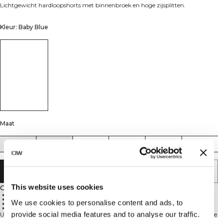
Lichtgewicht hardloopshorts met binnenbroek en hoge zijsplitten.
Kleur: Baby Blue
Maat
XS
S
M
L
XL
XXL
AAN WINKELWAGENTJE TOEVOEGEN
This website uses cookies
Omschrijving
Vierweg stretch
Lichtgewicht stof
We use cookies to personalise content and ads, to
Binnenbroek
Hoge zijsplitten
provide social media features and to analyse our traffic.
Ultralichte hardloopshorts, ontworpen voor snelheid en bewegingsvrijheid. De