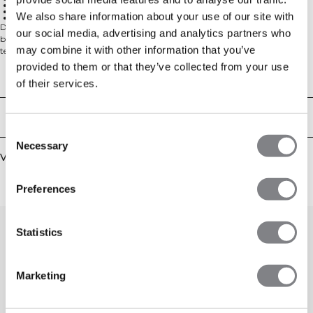
Racerback
Medium ondersteuning
We also share information about your use of our site with
Naadloos
De Define Seamless Racer Back Sports Bra is gemaakt voor onbeperkte
our social media, advertising and analytics partners who
beweging en dagelijks comfort. Het naadloze design minimaliseert schuren,
may combine it with other information that you’ve
terwijl het vochtafvoerende vierwegstretch-materiaal je droog houdt en met
je lichaam meebeweegt. De racerback geeft optimale bewegingsvrijheid en de
provided to them or that they’ve collected from your use
uitneembare cups laten je de bedekking precies afstemmen op jouw voorkeur.
Technische aspecten
of their services.
Medium ondersteuning met een strakke, ondersteunende feel voor al je
workouts. 92% polyamide, 8% elastaan.
Bezorging en retouren
Consent
Necessary
Selection
Vergelijkbare producten
Preferences
Statistics
Marketing