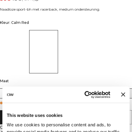
Naadloze sport-bh met racerback, medium ondersteuning.
Kleur: Calm Red
Maat
XS
S
M
L
XL
XXL
Few in stock
This website uses cookies
AAN WINKELWAGENTJE TOEVOEGEN
We use cookies to personalise content and ads, to
Omschrijving
provide social media features and to analyse our traffic.
92% polyamide, 8% elastan