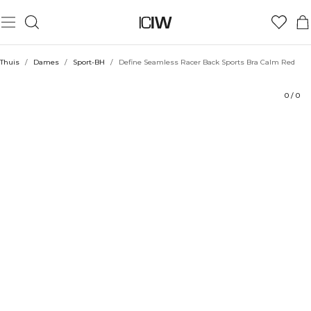
Product
Technische aspecten
Beoordelingen
Stijl met
Thuis
/
Dames
/
Sport-BH
/
Define Seamless Racer Back Sports Bra Calm Red
0
/
0